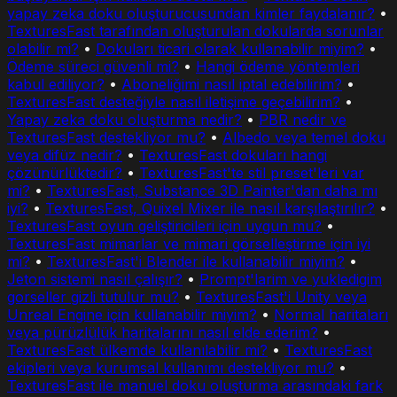
yapay zeka doku oluşturucusundan kimler faydalanır?
•
TexturesFast tarafından oluşturulan dokularda sorunlar
olabilir mi?
•
Dokuları ticari olarak kullanabilir miyim?
•
Ödeme süreci güvenli mi?
•
Hangi ödeme yöntemleri
kabul ediliyor?
•
Aboneliğimi nasıl iptal edebilirim?
•
TexturesFast desteğiyle nasıl iletişime geçebilirim?
•
Yapay zeka doku oluşturma nedir?
•
PBR nedir ve
TexturesFast destekliyor mu?
•
Albedo veya temel doku
veya difüz nedir?
•
TexturesFast dokuları hangi
çözünürlüktedir?
•
TexturesFast'te stil preset'leri var
mi?
•
TexturesFast, Substance 3D Painter'dan daha mı
iyi?
•
TexturesFast, Quixel Mixer ile nasıl karşılaştırılır?
•
TexturesFast oyun geliştiricileri için uygun mu?
•
TexturesFast mimarlar ve mimari görselleştirme için iyi
mi?
•
TexturesFast'i Blender ile kullanabilir miyim?
•
Jeton sistemi nasıl çalışır?
•
Prompt'larim ve yukledigim
gorseller gizli tutulur mu?
•
TexturesFast'i Unity veya
Unreal Engine için kullanabilir miyim?
•
Normal haritaları
veya pürüzlülük haritalarını nasıl elde ederim?
•
TexturesFast ülkemde kullanılabilir mi?
•
TexturesFast
ekipleri veya kurumsal kullanımı destekliyor mu?
•
TexturesFast ile manuel doku oluşturma arasındaki fark