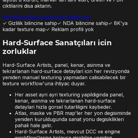
ciktilarini disa aktarin.
Workflow atlasi olusturun
Fiyatlari gor
✓
Gizlilik bilincine sahip
✓
NDA bilincine sahip
✓
8K'ya
kadar texture map
✓
Reklam profili yok
Hard-Surface Sanatçıları icin
zorluklar
Hard-Surface Artists, panel, kenar, asinma ve
tekrarlanan hard-surface detaylari icin her revizyonda
yeniden manuel texturing yapmadan calisabilecek bir
texture workflow'una ihtiyac duyar.
Her asset ayri ayri texturing yapildiginda panel,
kenar, asinma ve tekrarlanan hard-surface
detaylari hizla gorsel tutarliligini kaybeder.
Atlas, maske ve PBR map'ler her yon degisiminde
yeniden kuruldugunda sanat yonu degisiklikleri
pahali hale gelir.
Hard-Surface Artists, mevcut DCC ve engine
workflow'larina kolayca girebilen yeniden