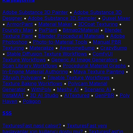
Karşılaştırma
Adobe Substance 3D Painter
•
Adobe Substance 3D
Designer
•
Adobe Substance 3D Sampler
•
Quixel Mixer
•
ArmorPaint
•
Material Maker
•
3DCoat Texturing
•
Foundry Mari
•
PixPlant
•
Bitmap2Material
•
Blender
Texture Paint
•
Blender Procedural Materials
•
Adobe
Photoshop
•
Photo-to-Material Tools
•
Manual PBR
Texturing
•
Materialize
•
AwesomeBump
•
CrazyBump
•
Stable Diffusion Texture Workflows
•
ComfyUI
Texture Workflows
•
Generic AI Image Generators
•
Scan Library Workflows
•
Procedural Material Graphs
•
In-Engine Material Authoring
•
Maya Texture Painting
•
ZBrush Polypaint
•
Tileable Texture Workflows
•
Texture Baking Workflows
•
Polycam Material
Generator
•
WithPoly
•
Meshy AI
•
Scenario AI
•
InstaMAT
•
3D AI Studio
•
AITextured
•
GenPBR
•
Poly
Haven
•
Poliigon
SSS
TexturesFast nasıl çalışır?
•
TexturesFast yeni
başlayanlar için kullanıcı dostu mu?
•
TexturesFast'in