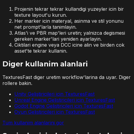
Projenin tekrar tekrar kullandigi yuzeyler icin bir
texture layout'u kurun.
Her marker icin materyal, asinma ve stil yonunu
net prompt'larla tanimlayin.
Atlas'i ve PBR map'leri uretin; yalnizca degismesi
gereken marker'lari yeniden ayarlayin.
Ciktilari engine veya DCC icine alin ve birden cok
asset'te tekrar kullanin.
Diger kullanim alanlari
TexturesFast diger uretim workflow'larina da uyar. Diger
rollere bakin.
Unity Geliştiricileri icin TexturesFast
Unreal Engine Geliştiricileri icin TexturesFast
Godot Engine Geliştiricileri icin TexturesFast
Oyun Geliştiricileri icin TexturesFast
Tum kullanim alanlarini gor