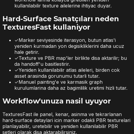
kullanilabilir texture ailelerine ihtiyac duyar.
Hard-Surface Sanatçıları neden
TexturesFast kullaniyor
✓
Marker seviyesinde iterasyon, butun atlas'i
yeniden kurmadan yon degisikliklerini daha ucuz
hale getirir.
✓
Texture ve PBR map'ler birlikte disa aktarilir; bu
da handoff'u basitlestirir.
✓
Yeniden kullanilabilir atlas aileleri, birden cok
asset arasinda gorunumu tutarli tutar.
✓
Manuel painting'e ve karmasik graph
kurulumlarina daha az bagimlilik uretimi hizli tutar.
Workflow'unuza nasil uyuyor
TexturesFast ile panel, kenar, asinma ve tekrarlanan
hard-surface detaylari icin marker odakli PBR texturelari
planlayabilir, uretebilir ve yeniden kullanilabilir PBR
setleri olarak disa aktarabilirsiniz.