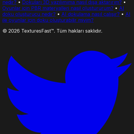
nedir?
•
Dokuları 3D yazılımıma nasıl dışa aktarırım?
•
Oyunlar icin PBR materyalleri nasil olustururum?
•
AI
doku oluşturucu nedir?
•
AI dokulama nasıl çalışır?
•
AI
ile oyunlar için doku oluşturabilir miyim?
© 2026 TexturesFast™. Tüm hakları saklıdır.