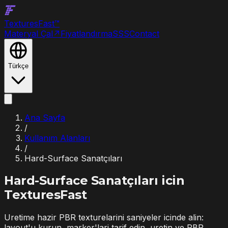
Textures
Fast
™
Materyal Çal
↗
Fiyatlandırma
SSS
Contact
Türkçe
Ana Sayfa
/
Kullanım Alanları
/
Hard-Surface Sanatçıları
Hard-Surface Sanatçıları
icin
TexturesFast
Uretime hazir PBR texturelarini saniyeler icinde alin:
layout'u kurun, marker'lari tarif edin, uretin ve PBR