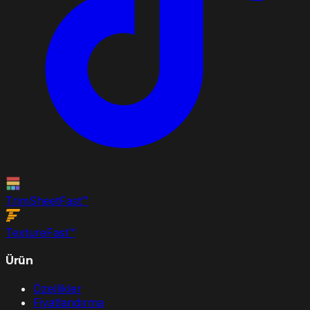
TrimSheet
Fast
™
Texture
Fast
™
Ürün
Özellikler
Fiyatlandırma