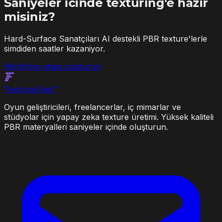
Saniyeler icinde texturing'e hazir
misiniz?
Hard-Surface Sanatçıları AI destekli PBR texture'lerle
simdiden saatler kazaniyor.
Workflow atlasi olusturun
Textures
Fast
™
Oyun geliştiricileri, freelancerlar, iç mimarlar ve
stüdyolar için yapay zeka texture üretimi. Yüksek kaliteli
PBR materyalleri saniyeler içinde oluşturun.