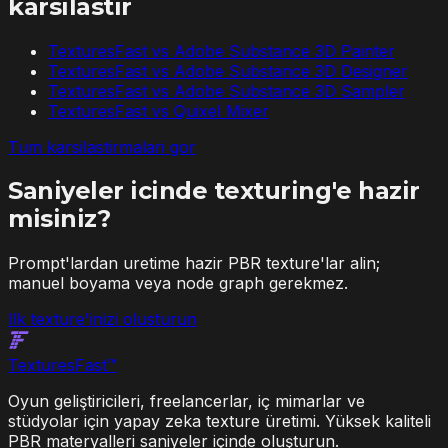
karsilastir
TexturesFast vs
Adobe Substance 3D Painter
TexturesFast vs
Adobe Substance 3D Designer
TexturesFast vs
Adobe Substance 3D Sampler
TexturesFast vs
Quixel Mixer
Tum karsilastirmalari gor
Saniyeler icinde texturing'e hazir
misiniz?
Prompt'lardan uretime hazir PBR texture'lar alin;
manuel boyama veya node graph gerekmez.
Ilk texture'inizi olusturun
Textures
Fast
™
Oyun geliştiricileri, freelancerlar, iç mimarlar ve
stüdyolar için yapay zeka texture üretimi. Yüksek kaliteli
PBR materyalleri saniyeler içinde oluşturun.