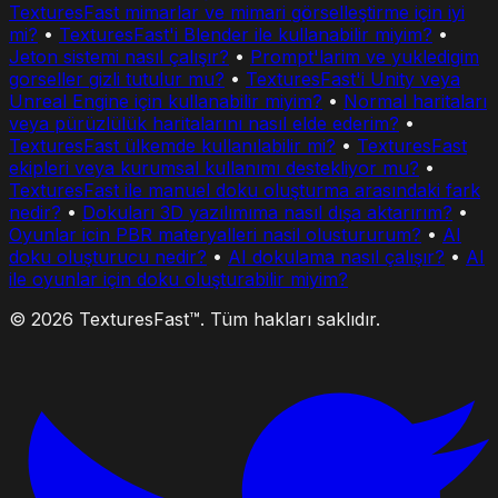
TexturesFast mimarlar ve mimari görselleştirme için iyi
mi?
•
TexturesFast'i Blender ile kullanabilir miyim?
•
Jeton sistemi nasıl çalışır?
•
Prompt'larim ve yukledigim
gorseller gizli tutulur mu?
•
TexturesFast'i Unity veya
Unreal Engine için kullanabilir miyim?
•
Normal haritaları
veya pürüzlülük haritalarını nasıl elde ederim?
•
TexturesFast ülkemde kullanılabilir mi?
•
TexturesFast
ekipleri veya kurumsal kullanımı destekliyor mu?
•
TexturesFast ile manuel doku oluşturma arasındaki fark
nedir?
•
Dokuları 3D yazılımıma nasıl dışa aktarırım?
•
Oyunlar icin PBR materyalleri nasil olustururum?
•
AI
doku oluşturucu nedir?
•
AI dokulama nasıl çalışır?
•
AI
ile oyunlar için doku oluşturabilir miyim?
© 2026 TexturesFast™. Tüm hakları saklıdır.