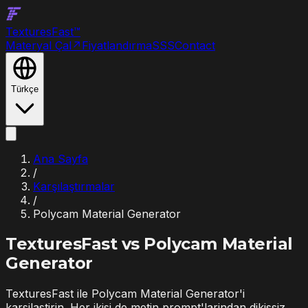
Textures
Fast
™
Materyal Çal
↗
Fiyatlandırma
SSS
Contact
Türkçe
Ana Sayfa
/
Karşılaştırmalar
/
Polycam Material Generator
TexturesFast vs
Polycam Material
Generator
TexturesFast ile Polycam Material Generator'i
karsilastirin. Her ikisi de metin prompt'larindan dikissiz