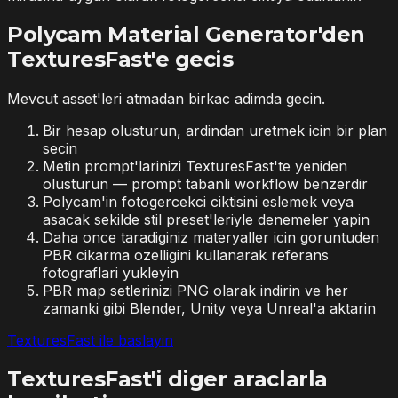
Polycam Material Generator'den
TexturesFast'e gecis
Mevcut asset'leri atmadan birkac adimda gecin.
Bir hesap olusturun, ardindan uretmek icin bir plan
secin
Metin prompt'larinizi TexturesFast'te yeniden
olusturun — prompt tabanli workflow benzerdir
Polycam'in fotogercekci ciktisini eslemek veya
asacak sekilde stil preset'leriyle denemeler yapin
Daha once taradiginiz materyaller icin goruntuden
PBR cikarma ozelligini kullanarak referans
fotograflari yukleyin
PBR map setlerinizi PNG olarak indirin ve her
zamanki gibi Blender, Unity veya Unreal'a aktarin
TexturesFast ile baslayin
TexturesFast'i diger araclarla