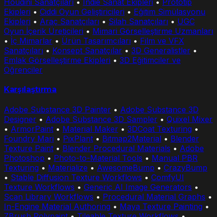
Houdini Sanatçıları
•
Indie Sanat Ekipleri
•
Prototip
Ekipleri
•
Ciddi Oyun Geliştiricileri
•
Eğitim Simülasyonu
Ekipleri
•
Araç Sanatçıları
•
Silah Sanatçıları
•
UGC
Oyun İçerik Üreticileri
•
Mimari Görselleştirme Uzmanları
•
İç Mimarlar
•
Ürün Tasarımcıları
•
Film ve VFX
Sanatçıları
•
Konsept Sanatçılar
•
3D Generalistler
•
Emlak Görselleştirme Ekipleri
•
3D Eğitimciler ve
Öğrenciler
Karşılaştırma
Adobe Substance 3D Painter
•
Adobe Substance 3D
Designer
•
Adobe Substance 3D Sampler
•
Quixel Mixer
•
ArmorPaint
•
Material Maker
•
3DCoat Texturing
•
Foundry Mari
•
PixPlant
•
Bitmap2Material
•
Blender
Texture Paint
•
Blender Procedural Materials
•
Adobe
Photoshop
•
Photo-to-Material Tools
•
Manual PBR
Texturing
•
Materialize
•
AwesomeBump
•
CrazyBump
•
Stable Diffusion Texture Workflows
•
ComfyUI
Texture Workflows
•
Generic AI Image Generators
•
Scan Library Workflows
•
Procedural Material Graphs
•
In-Engine Material Authoring
•
Maya Texture Painting
•
ZBrush Polypaint
•
Tileable Texture Workflows
•