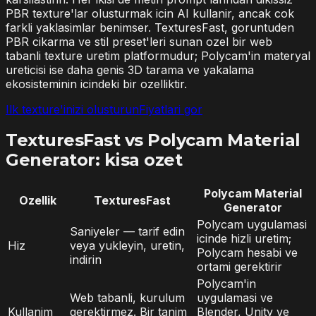
PBR texture'lar olusturmak icin AI kullanir, ancak cok
farkli yaklasimlar benimser. TexturesFast, goruntuden
PBR cikarma ve stil preset'leri sunan ozel bir web
tabanli texture uretim platformudur; Polycam'in materyal
ureticisi ise daha genis 3D tarama ve yakalama
ekosisteminin icindeki bir ozelliktir.
Ilk texture'inizi olusturun
Fiyatlari gor
TexturesFast vs Polycam Material
Generator: kisa ozet
Polycam Material
Ozellik
TexturesFast
Generator
Polycam uygulamasi
Saniyeler — tarif edin
icinde hizli uretim;
Hiz
veya yukleyin, uretin,
Polycam hesabi ve
indirin
ortami gerektirir
Polycam'in
Web tabanli, kurulum
uygulamasi ve
Kullanim
gerektirmez. Bir tanim
Blender, Unity ve