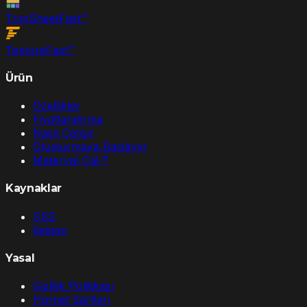
TrimSheet
Fast
™
Texture
Fast
™
Ürün
Özellikler
Fiyatlandırma
Nasıl Çalışır
Oluşturmaya Başlayın
Materyal Çal
↗
Kaynaklar
SSS
İletişim
Yasal
Gizlilik Politikası
Hizmet Şartları