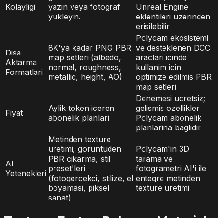
Kolayligi
yazin veya fotograf
Unreal Engine
yukleyin.
eklentileri uzerinden
erisilebilir
Polycam ekosistemi
8K'ya kadar PNG PBR
ve desteklenen DCC
Disa
map setleri (albedo,
araclari icinde
Aktarma
normal, roughness,
kullanim icin
Formatlari
metallic, height, AO)
optimize edilmis PBR
map setleri
Denemesi ucretsiz;
Aylik token iceren
gelismis ozellikler
Fiyat
abonelik planlari
Polycam abonelik
planlarina baglidir
Metinden texture
uretimi, goruntuden
Polycam'in 3D
PBR cikarma, stil
tarama ve
AI
preset'leri
fotogrametri AI'i ile
Yetenekleri
(fotogercekci, stilize, el
entegre metinden
boyamasi, piksel
texture uretimi
sanat)