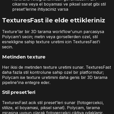
cikarma veya el boyamasi ve piksel sanat gibi stil
preset'lerine ihtiyaciniz varsa
TexturesFast ile elde ettikleriniz
Texture'lar bir 3D tarama workflow'unun parcasiysa
Polycam'i secin; metin veya gorsellerden ozel, stil
esnekligine sahip texture uretimi icin TexturesFast'i
secin.
Metinden texture
Her ikisi de metinden texture uretimi sunar. TexturesFast
daha fazla stil kontrolune sahip ozel bir platformdur;
Polycam ise texture uretimini daha genis bir 3D tarama
pipeline'ina entegre eder.
Stil preset'leri
TexturesFast acik stil preset'leri sunar (fotogercekci,
stilize, el boyamasi, piksel sanat). Polycam, tarama
mirasina uygun olarak fotogercekci ciktiya odaklanir.