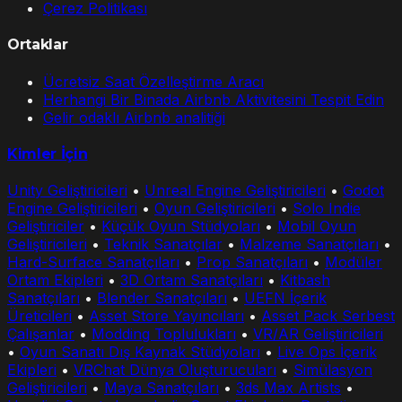
Çerez Politikası
Ortaklar
Ücretsiz Saat Özelleştirme Aracı
Herhangi Bir Binada Airbnb Aktivitesini Tespit Edin
Gelir odaklı Airbnb analitiği
Kimler İçin
Unity Geliştiricileri
•
Unreal Engine Geliştiricileri
•
Godot
Engine Geliştiricileri
•
Oyun Geliştiricileri
•
Solo Indie
Geliştiriciler
•
Küçük Oyun Stüdyoları
•
Mobil Oyun
Geliştiricileri
•
Teknik Sanatçılar
•
Malzeme Sanatçıları
•
Hard-Surface Sanatçıları
•
Prop Sanatçıları
•
Modüler
Ortam Ekipleri
•
3D Ortam Sanatçıları
•
Kitbash
Sanatçıları
•
Blender Sanatçıları
•
UEFN İçerik
Üreticileri
•
Asset Store Yayıncıları
•
Asset Pack Serbest
Çalışanlar
•
Modding Toplulukları
•
VR/AR Geliştiricileri
•
Oyun Sanatı Dış Kaynak Stüdyoları
•
Live Ops İçerik
Ekipleri
•
VRChat Dünya Oluşturucuları
•
Simülasyon
Geliştiricileri
•
Maya Sanatçıları
•
3ds Max Artists
•