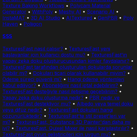
Texture Baking Workflows
•
Polycam Material
Generator
•
WithPoly
•
Meshy AI
•
Scenario AI
•
InstaMAT
•
3D AI Studio
•
AITextured
•
GenPBR
•
Poly
Haven
•
Poliigon
SSS
TexturesFast nasıl çalışır?
•
TexturesFast yeni
başlayanlar için kullanıcı dostu mu?
•
TexturesFast'in
yapay zeka doku oluşturucusundan kimler faydalanır?
•
TexturesFast tarafından oluşturulan dokularda sorunlar
olabilir mi?
•
Dokuları ticari olarak kullanabilir miyim?
•
Ödeme süreci güvenli mi?
•
Hangi ödeme yöntemleri
kabul ediliyor?
•
Aboneliğimi nasıl iptal edebilirim?
•
TexturesFast desteğiyle nasıl iletişime geçebilirim?
•
Yapay zeka doku oluşturma nedir?
•
PBR nedir ve
TexturesFast destekliyor mu?
•
Albedo veya temel doku
veya difüz nedir?
•
TexturesFast dokuları hangi
çözünürlüktedir?
•
TexturesFast'te stil preset'leri var
mi?
•
TexturesFast, Substance 3D Painter'dan daha mı
iyi?
•
TexturesFast, Quixel Mixer ile nasıl karşılaştırılır?
•
TexturesFast oyun geliştiricileri için uygun mu?
•