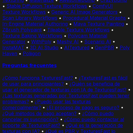
Texturing
•
Materialize
•
AwesomeBump
•
CrazyBump
•
Stable Diffusion Texture Workflows
•
ComfyUI
Texture Workflows
•
Generic AI Image Generators
•
Scan Library Workflows
•
Procedural Material Graphs
•
In-Engine Material Authoring
•
Maya Texture Painting
•
ZBrush Polypaint
•
Tileable Texture Workflows
•
Texture Baking Workflows
•
Polycam Material
Generator
•
WithPoly
•
Meshy AI
•
Scenario AI
•
InstaMAT
•
3D AI Studio
•
AITextured
•
GenPBR
•
Poly
Haven
•
Poliigon
Preguntas frecuentes
¿Cómo funciona TexturesFast?
•
¿TexturesFast es fácil
de usar para principiantes?
•
¿Quién se beneficia de
usar el generador de texturas con IA de TexturesFast?
•
¿Las texturas generadas por TexturesFast pueden tener
problemas?
•
¿Puedo usar las texturas
comercialmente?
•
¿El proceso de pago es seguro?
•
¿Qué métodos de pago aceptan?
•
¿Cómo puedo
cancelar mi suscripción?
•
¿Cómo puedo contactar al
soporte de TexturesFast?
•
¿Qué es la generación de
texturas con IA?
•
¿Qué es PBR y TexturesFast lo