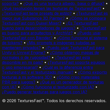
soporta?
•
¿Qué es una textura albedo, base o difusa?
•
¿Qué resolución tienen las texturas de TexturesFast?
•
¿TexturesFast tiene presets de estilo?
•
¿TexturesFast es
mejor que Substance 3D Painter?
•
¿Cómo se compara
TexturesFast con Quixel Mixer?
•
¿Es TexturesFast
bueno para desarrolladores de juegos?
•
¿TexturesFast
es bueno para arquitectos y ArchViz?
•
¿Puedo usar
TexturesFast con Blender?
•
¿Cómo funciona el sistema
de tokens?
•
¿Mis prompts e imágenes subidas se
mantienen privados?
•
¿Puedo usar TexturesFast para
Unity o Unreal Engine?
•
¿Cómo obtengo mapas de
normales o de rugosidad?
•
¿TexturesFast está
disponible en mi país?
•
¿TexturesFast soporta equipos
o uso empresarial?
•
¿Cuál es la diferencia entre
TexturesFast y el texturizado manual?
•
¿Cómo exporto
texturas a mi software 3D?
•
¿Cómo creo materiales
PBR para juegos?
•
¿Qué es un generador de texturas
con IA?
•
¿Cómo funciona el texturizado con IA?
•
¿Puedo generar texturas para juegos con IA?
© 2026 TexturesFast™. Todos los derechos reservados.