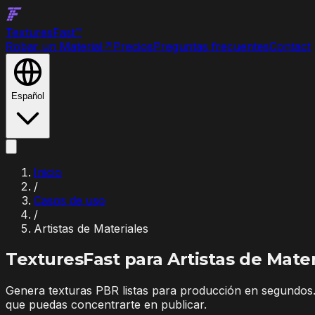
Textures
Fast
™
Robar un Material
↗
Precios
Preguntas frecuentes
Contact
Español
Inicio
/
Casos de uso
/
Artistas de Materiales
TexturesFast para
Artistas de Mater
Genera texturas PBR listas para producción en segundos. 
que puedas concentrarte en publicar.