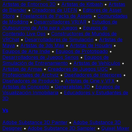
Artistas de Entornos 3D
•
Artistas de Kitbash
•
Artistas
de Blender
•
Creadores de UEFN
•
Editores de Asset
Store
•
Freelancers de Packs de Assets
•
Comunidades
de Modding
•
Desarrolladores VR/AR
•
Estudios de
Outsourcing de Arte para Juegos
•
Equipos de
Contenido Live Ops
•
Constructores de Mundos de
VRChat
•
Desarrolladores de Simulación
•
Artistas de
Maya
•
Artistas de 3ds Max
•
Artistas de Houdini
•
Equipos de Arte Indie
•
Equipos de Prototipado
•
Desarrolladores de Juegos Serios
•
Equipos de
Simulación de Entrenamiento
•
Artistas de Vehículos
•
Artistas de Armas
•
Creadores de Juegos UGC
•
Profesionales de Archviz
•
Diseñadores de Interiores
•
Diseñadores de Producto
•
Artistas de Cine y VFX
•
Artistas de Concepto
•
Generalistas 3D
•
Equipos de
Visualización Inmobiliaria
•
Educadores y Estudiantes de
3D
Vs
Adobe Substance 3D Painter
•
Adobe Substance 3D
Designer
•
Adobe Substance 3D Sampler
•
Quixel Mixer