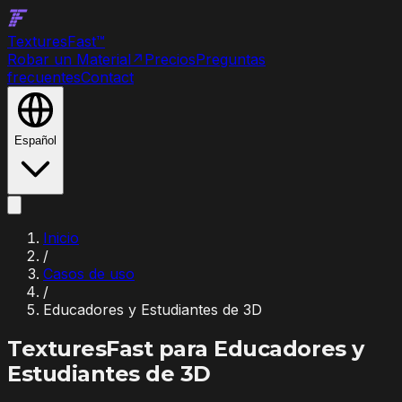
Textures
Fast
™
Robar un Material
↗
Precios
Preguntas
frecuentes
Contact
Español
Inicio
/
Casos de uso
/
Educadores y Estudiantes de 3D
TexturesFast para
Educadores y
Estudiantes de 3D