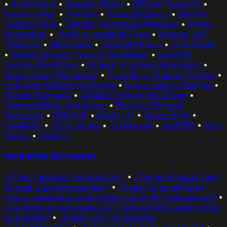
•
ArmorPaint
•
Material Maker
•
3DCoat Texturing
•
Foundry Mari
•
PixPlant
•
Bitmap2Material
•
Blender
Texture Paint
•
Blender Procedural Materials
•
Adobe
Photoshop
•
Photo-to-Material Tools
•
Manual PBR
Texturing
•
Materialize
•
AwesomeBump
•
CrazyBump
•
Stable Diffusion Texture Workflows
•
ComfyUI
Texture Workflows
•
Generic AI Image Generators
•
Scan Library Workflows
•
Procedural Material Graphs
•
In-Engine Material Authoring
•
Maya Texture Painting
•
ZBrush Polypaint
•
Tileable Texture Workflows
•
Texture Baking Workflows
•
Polycam Material
Generator
•
WithPoly
•
Meshy AI
•
Scenario AI
•
InstaMAT
•
3D AI Studio
•
AITextured
•
GenPBR
•
Poly
Haven
•
Poliigon
Preguntas frecuentes
¿Cómo funciona TexturesFast?
•
¿TexturesFast es fácil
de usar para principiantes?
•
¿Quién se beneficia de
usar el generador de texturas con IA de TexturesFast?
•
¿Las texturas generadas por TexturesFast pueden tener
problemas?
•
¿Puedo usar las texturas