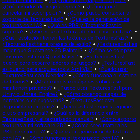
comercialmente?
•
¿El proceso de pago es seguro?
•
¿Qué métodos de pago aceptan?
•
¿Cómo puedo
cancelar mi suscripción?
•
¿Cómo puedo contactar al
soporte de TexturesFast?
•
¿Qué es la generación de
texturas con IA?
•
¿Qué es PBR y TexturesFast lo
soporta?
•
¿Qué es una textura albedo, base o difusa?
•
¿Qué resolución tienen las texturas de TexturesFast?
•
¿TexturesFast tiene presets de estilo?
•
¿TexturesFast es
mejor que Substance 3D Painter?
•
¿Cómo se compara
TexturesFast con Quixel Mixer?
•
¿Es TexturesFast
bueno para desarrolladores de juegos?
•
¿TexturesFast
es bueno para arquitectos y ArchViz?
•
¿Puedo usar
TexturesFast con Blender?
•
¿Cómo funciona el sistema
de tokens?
•
¿Mis prompts e imágenes subidas se
mantienen privados?
•
¿Puedo usar TexturesFast para
Unity o Unreal Engine?
•
¿Cómo obtengo mapas de
normales o de rugosidad?
•
¿TexturesFast está
disponible en mi país?
•
¿TexturesFast soporta equipos
o uso empresarial?
•
¿Cuál es la diferencia entre
TexturesFast y el texturizado manual?
•
¿Cómo exporto
texturas a mi software 3D?
•
¿Cómo creo materiales
PBR para juegos?
•
¿Qué es un generador de texturas
con IA?
•
¿Cómo funciona el texturizado con IA?
•