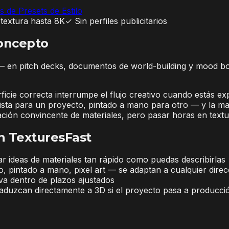
s de Presets de Estilo
textura hasta 8K
✓
Sin perfiles publicitarios
Concepto
e — en pitch decks, documentos de world-building y mood b
rficie correcta interrumpe el flujo creativo cuando estás e
ealista para un proyecto, pintado a mano para otro — y la 
ción convincente de materiales, pero pasar horas en textu
n TexturesFast
ar ideas de materiales tan rápido como puedas describirlas
ado, pintado a mano, pixel art — se adaptan a cualquier direcc
iva dentro de plazos ajustados
aduzcan directamente a 3D si el proyecto pasa a producci