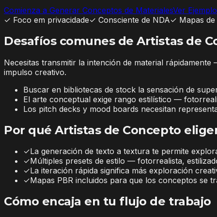
Comienza a Generar Conceptos de Materiales
Ver Ejemplo
✓
Foco em privacidade
✓
Consciente de NDA
✓
Mapas de 
Desafíos comunes de Artistas de 
Necesitas transmitir la intención de material rápidament
impulso creativo.
Buscar en bibliotecas de stock la sensación de supe
El arte conceptual exige rango estilístico — fotorr
Los pitch decks y mood boards necesitan representa
Por qué Artistas de Concepto elige
✓
La generación de texto a textura te permite explor
✓
Múltiples presets de estilo — fotorrealista, estiliz
✓
La iteración rápida significa más exploración creat
✓
Mapas PBR incluidos para que los conceptos se tr
Cómo encaja en tu flujo de trabajo