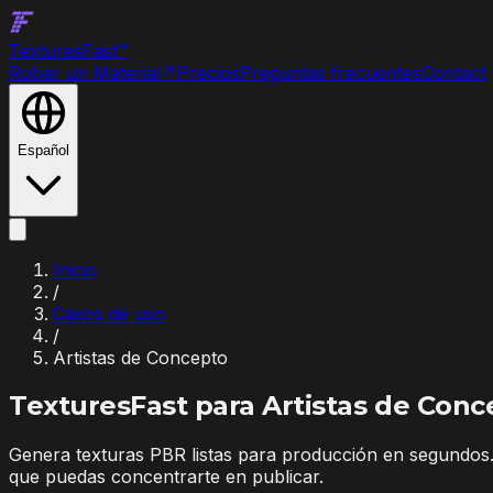
Textures
Fast
™
Robar un Material
↗
Precios
Preguntas frecuentes
Contact
Español
Inicio
/
Casos de uso
/
Artistas de Concepto
TexturesFast para
Artistas de Conc
Genera texturas PBR listas para producción en segundos. 
que puedas concentrarte en publicar.