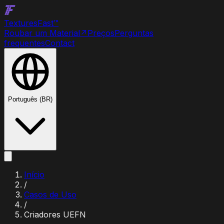
Textures
Fast
™
Roubar um Material
↗
Preços
Perguntas
frequentes
Contact
Português (BR)
Início
/
Casos de Uso
/
Criadores UEFN