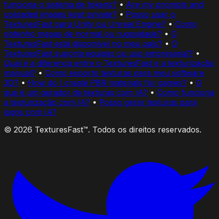
funciona o sistema de tokens?
•
Are my prompts and
uploaded images kept private?
•
Posso usar o
TexturesFast para Unity ou Unreal Engine?
•
Como
obtenho mapas de normal ou rugosidade?
•
O
TexturesFast está disponível no meu país?
•
O
TexturesFast suporta equipes ou uso empresarial?
•
Qual é a diferença entre o TexturesFast e a texturização
manual?
•
Como exporto texturas para meu software
3D?
•
How do I create PBR materials for games?
•
O
que é um gerador de texturas com IA?
•
Como funciona
a texturização com IA?
•
Posso gerar texturas para
jogos com IA?
© 2026 TexturesFast™. Todos os direitos reservados.