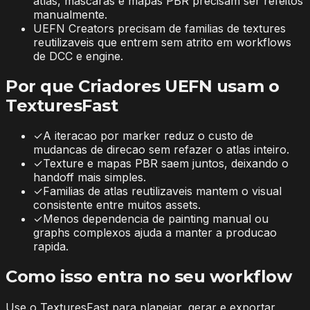
atlas, mascaras e mapas PBR precisam ser refeitos
manualmente.
UEFN Creators precisam de familias de textures
reutilizaveis que entrem sem atrito em workflows
de DCC e engine.
Por que Criadores UEFN usam o
TexturesFast
✓
A iteracao por marker reduz o custo de
mudancas de direcao sem refazer o atlas inteiro.
✓
Texture e mapas PBR saem juntos, deixando o
handoff mais simples.
✓
Familias de atlas reutilizaveis mantem o visual
consistente entre muitos assets.
✓
Menos dependencia de painting manual ou
graphs complexos ajuda a manter a producao
rapida.
Como isso entra no seu workflow
Use o TexturesFast para planejar, gerar e exportar