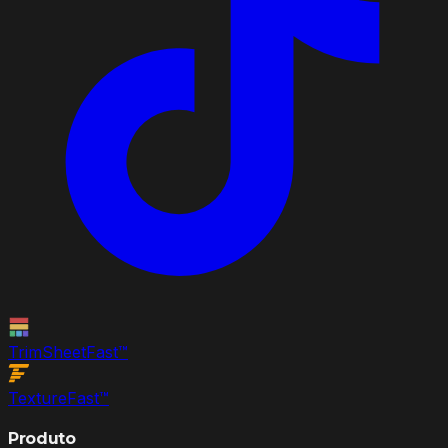
TrimSheet
Fast
™
Texture
Fast
™
Produto