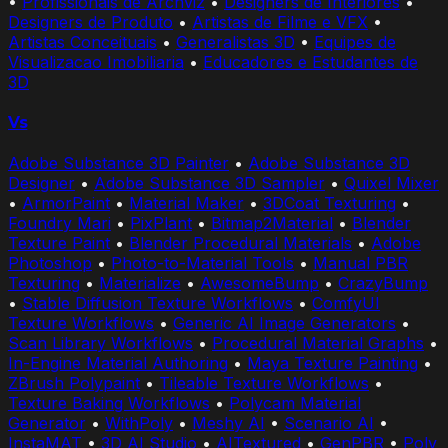
•
Profissionais de Archviz
•
Designers de Interiores
•
Designers de Produto
•
Artistas de Filme e VFX
•
Artistas Conceituais
•
Generalistas 3D
•
Equipes de
Visualizacao Imobiliaria
•
Educadores e Estudantes de
3D
Vs
Adobe Substance 3D Painter
•
Adobe Substance 3D
Designer
•
Adobe Substance 3D Sampler
•
Quixel Mixer
•
ArmorPaint
•
Material Maker
•
3DCoat Texturing
•
Foundry Mari
•
PixPlant
•
Bitmap2Material
•
Blender
Texture Paint
•
Blender Procedural Materials
•
Adobe
Photoshop
•
Photo-to-Material Tools
•
Manual PBR
Texturing
•
Materialize
•
AwesomeBump
•
CrazyBump
•
Stable Diffusion Texture Workflows
•
ComfyUI
Texture Workflows
•
Generic AI Image Generators
•
Scan Library Workflows
•
Procedural Material Graphs
•
In-Engine Material Authoring
•
Maya Texture Painting
•
ZBrush Polypaint
•
Tileable Texture Workflows
•
Texture Baking Workflows
•
Polycam Material
Generator
•
WithPoly
•
Meshy AI
•
Scenario AI
•
InstaMAT
•
3D AI Studio
•
AITextured
•
GenPBR
•
Poly