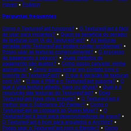
Haven
•
Poliigon
Perguntas frequentes
Como o TexturesFast funciona?
•
O TexturesFast é fácil
de usar para iniciantes?
•
Quem se beneficia do gerador
de texturas com IA do TexturesFast?
•
As texturas
geradas pelo TexturesFast podem conter problemas?
•
Posso usar as texturas comercialmente?
•
O processo
de pagamento é seguro?
•
Quais métodos de
pagamento são aceitos?
•
Como posso cancelar minha
assinatura?
•
Como posso entrar em contato com o
suporte do TexturesFast?
•
O que é geração de texturas
com IA?
•
O que é PBR e o TexturesFast suporta?
•
O
que é uma textura albedo, base ou difusa?
•
Qual é a
resolução das texturas do TexturesFast?
•
Does
TexturesFast have style presets?
•
O TexturesFast é
melhor que o Substance 3D Painter?
•
Como o
TexturesFast se compara ao Quixel Mixer?
•
O
TexturesFast é bom para desenvolvedores de jogos?
•
O TexturesFast é bom para arquitetos e ArchViz?
•
Posso usar o TexturesFast com o Blender?
•
Como