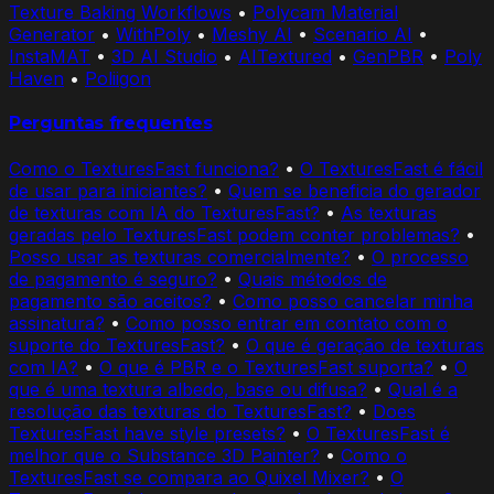
Texture Baking Workflows
•
Polycam Material
Generator
•
WithPoly
•
Meshy AI
•
Scenario AI
•
InstaMAT
•
3D AI Studio
•
AITextured
•
GenPBR
•
Poly
Haven
•
Poliigon
Perguntas frequentes
Como o TexturesFast funciona?
•
O TexturesFast é fácil
de usar para iniciantes?
•
Quem se beneficia do gerador
de texturas com IA do TexturesFast?
•
As texturas
geradas pelo TexturesFast podem conter problemas?
•
Posso usar as texturas comercialmente?
•
O processo
de pagamento é seguro?
•
Quais métodos de
pagamento são aceitos?
•
Como posso cancelar minha
assinatura?
•
Como posso entrar em contato com o
suporte do TexturesFast?
•
O que é geração de texturas
com IA?
•
O que é PBR e o TexturesFast suporta?
•
O
que é uma textura albedo, base ou difusa?
•
Qual é a
resolução das texturas do TexturesFast?
•
Does
TexturesFast have style presets?
•
O TexturesFast é
melhor que o Substance 3D Painter?
•
Como o
TexturesFast se compara ao Quixel Mixer?
•
O