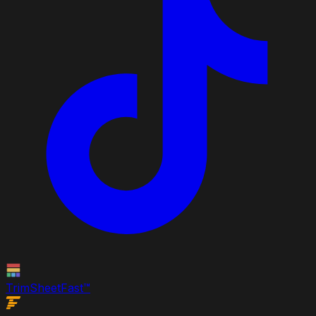
TrimSheet
Fast
™