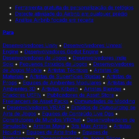
Ferramenta gratuita de personalização de relógios
Detecte atividade do Airbnb em qualquer prédio
Análise Airbnb focada em receita
Para
Desenvolvedores Unity
•
Desenvolvedores Unreal
Engine
•
Desenvolvedores Godot Engine
•
Desenvolvedores de Jogos
•
Desenvolvedores Indie
Solo
•
Pequenos Estúdios de Jogos
•
Desenvolvedores
de Jogos Mobile
•
Artistas Técnicos
•
Artistas de
Materiais
•
Artistas de Superfícies Rígidas
•
Artistas de
Props
•
Equipes de Ambientes Modulares
•
Artistas de
Ambientes 3D
•
Artistas Kitbash
•
Artistas Blender
•
Criadores UEFN
•
Publicadores de Asset Store
•
Freelancers de Asset Packs
•
Comunidades de Modding
•
Desenvolvedores VR/AR
•
Estúdios de Outsourcing de
Arte de Jogos
•
Equipes de Conteúdo Live Ops
•
Construtores de Mundos VRChat
•
Desenvolvedores de
Simulação
•
Artistas Maya
•
3ds Max Artists
•
Artistas
Houdini
•
Equipes de Arte Indie
•
Equipes de
Prototipagem
•
Desenvolvedores de Jogos Sérios
•