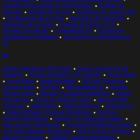
Equipes de Simulação de Treinamento
•
Artistas de
Veículos
•
Artistas de Armas
•
Criadores de Jogos UGC
•
Profissionais de Archviz
•
Designers de Interiores
•
Designers de Produto
•
Artistas de Filme e VFX
•
Artistas Conceituais
•
Generalistas 3D
•
Equipes de
Visualizacao Imobiliaria
•
Educadores e Estudantes de
3D
Vs
Adobe Substance 3D Painter
•
Adobe Substance 3D
Designer
•
Adobe Substance 3D Sampler
•
Quixel Mixer
•
ArmorPaint
•
Material Maker
•
3DCoat Texturing
•
Foundry Mari
•
PixPlant
•
Bitmap2Material
•
Blender
Texture Paint
•
Blender Procedural Materials
•
Adobe
Photoshop
•
Photo-to-Material Tools
•
Manual PBR
Texturing
•
Materialize
•
AwesomeBump
•
CrazyBump
•
Stable Diffusion Texture Workflows
•
ComfyUI
Texture Workflows
•
Generic AI Image Generators
•
Scan Library Workflows
•
Procedural Material Graphs
•
In-Engine Material Authoring
•
Maya Texture Painting
•
ZBrush Polypaint
•
Tileable Texture Workflows
•