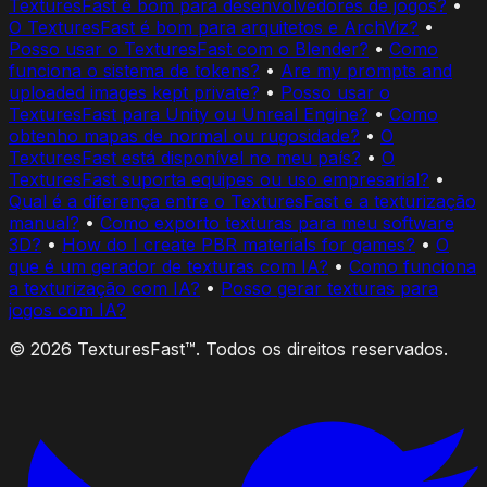
TexturesFast é bom para desenvolvedores de jogos?
•
O TexturesFast é bom para arquitetos e ArchViz?
•
Posso usar o TexturesFast com o Blender?
•
Como
funciona o sistema de tokens?
•
Are my prompts and
uploaded images kept private?
•
Posso usar o
TexturesFast para Unity ou Unreal Engine?
•
Como
obtenho mapas de normal ou rugosidade?
•
O
TexturesFast está disponível no meu país?
•
O
TexturesFast suporta equipes ou uso empresarial?
•
Qual é a diferença entre o TexturesFast e a texturização
manual?
•
Como exporto texturas para meu software
3D?
•
How do I create PBR materials for games?
•
O
que é um gerador de texturas com IA?
•
Como funciona
a texturização com IA?
•
Posso gerar texturas para
jogos com IA?
© 2026 TexturesFast™. Todos os direitos reservados.