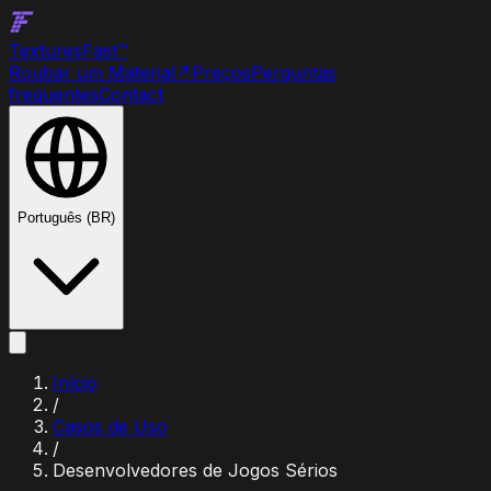
Textures
Fast
™
Roubar um Material
↗
Preços
Perguntas
frequentes
Contact
Português (BR)
Início
/
Casos de Uso
/
Desenvolvedores de Jogos Sérios