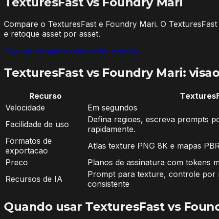
TexturesFast vs
Foundry Mari
Compare o TexturesFast e Foundry Mari. O TexturesFast 
e retoque asset por asset.
Crie seu primeiro texture
Ver precos
TexturesFast vs Foundry Mari: visao
Recurso
Textures
Velocidade
Em segundos
Defina regioes, escreva prompts po
Facilidade de uso
rapidamente.
Formatos de
Atlas texture PNG 8K e mapas PBR
exportacao
Preco
Planos de assinatura com tokens 
Prompt para texture, controle por
Recursos de IA
consistente
Quando usar TexturesFast vs Found