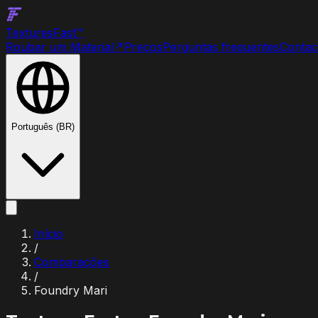
Textures
Fast
™
Roubar um Material
↗
Preços
Perguntas frequentes
Contac
Português (BR)
Início
/
Comparações
/
Foundry Mari