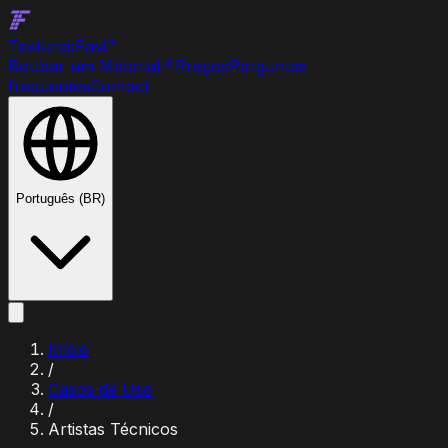
Textures
Fast
™
Roubar um Material
↗
Preços
Perguntas
frequentes
Contact
Português (BR)
Início
/
Casos de Uso
/
Artistas Técnicos