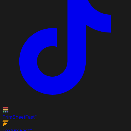
TrimSheet
Fast
™
Texture
Fast
™