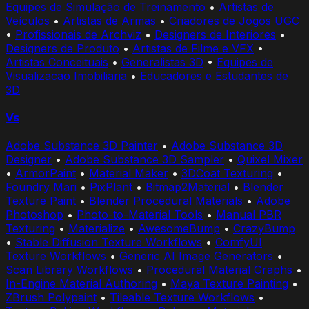
Equipes de Simulação de Treinamento
•
Artistas de
Veículos
•
Artistas de Armas
•
Criadores de Jogos UGC
•
Profissionais de Archviz
•
Designers de Interiores
•
Designers de Produto
•
Artistas de Filme e VFX
•
Artistas Conceituais
•
Generalistas 3D
•
Equipes de
Visualizacao Imobiliaria
•
Educadores e Estudantes de
3D
Vs
Adobe Substance 3D Painter
•
Adobe Substance 3D
Designer
•
Adobe Substance 3D Sampler
•
Quixel Mixer
•
ArmorPaint
•
Material Maker
•
3DCoat Texturing
•
Foundry Mari
•
PixPlant
•
Bitmap2Material
•
Blender
Texture Paint
•
Blender Procedural Materials
•
Adobe
Photoshop
•
Photo-to-Material Tools
•
Manual PBR
Texturing
•
Materialize
•
AwesomeBump
•
CrazyBump
•
Stable Diffusion Texture Workflows
•
ComfyUI
Texture Workflows
•
Generic AI Image Generators
•
Scan Library Workflows
•
Procedural Material Graphs
•
In-Engine Material Authoring
•
Maya Texture Painting
•
ZBrush Polypaint
•
Tileable Texture Workflows
•