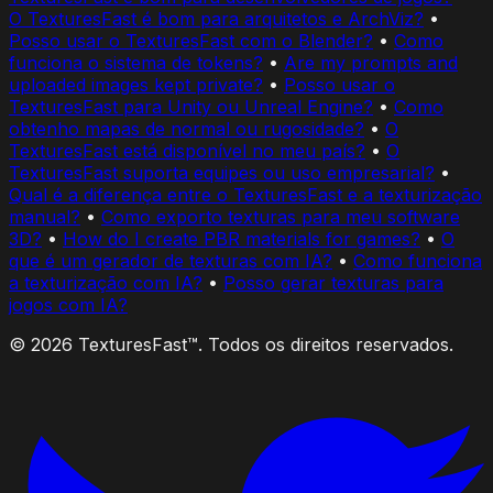
O TexturesFast é bom para arquitetos e ArchViz?
•
Posso usar o TexturesFast com o Blender?
•
Como
funciona o sistema de tokens?
•
Are my prompts and
uploaded images kept private?
•
Posso usar o
TexturesFast para Unity ou Unreal Engine?
•
Como
obtenho mapas de normal ou rugosidade?
•
O
TexturesFast está disponível no meu país?
•
O
TexturesFast suporta equipes ou uso empresarial?
•
Qual é a diferença entre o TexturesFast e a texturização
manual?
•
Como exporto texturas para meu software
3D?
•
How do I create PBR materials for games?
•
O
que é um gerador de texturas com IA?
•
Como funciona
a texturização com IA?
•
Posso gerar texturas para
jogos com IA?
© 2026 TexturesFast™. Todos os direitos reservados.