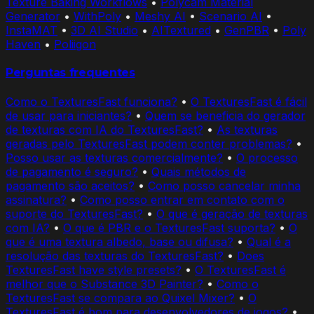
Texture Baking Workflows
•
Polycam Material
Generator
•
WithPoly
•
Meshy AI
•
Scenario AI
•
InstaMAT
•
3D AI Studio
•
AITextured
•
GenPBR
•
Poly
Haven
•
Poliigon
Perguntas frequentes
Como o TexturesFast funciona?
•
O TexturesFast é fácil
de usar para iniciantes?
•
Quem se beneficia do gerador
de texturas com IA do TexturesFast?
•
As texturas
geradas pelo TexturesFast podem conter problemas?
•
Posso usar as texturas comercialmente?
•
O processo
de pagamento é seguro?
•
Quais métodos de
pagamento são aceitos?
•
Como posso cancelar minha
assinatura?
•
Como posso entrar em contato com o
suporte do TexturesFast?
•
O que é geração de texturas
com IA?
•
O que é PBR e o TexturesFast suporta?
•
O
que é uma textura albedo, base ou difusa?
•
Qual é a
resolução das texturas do TexturesFast?
•
Does
TexturesFast have style presets?
•
O TexturesFast é
melhor que o Substance 3D Painter?
•
Como o
TexturesFast se compara ao Quixel Mixer?
•
O
TexturesFast é bom para desenvolvedores de jogos?
•