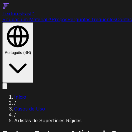
Textures
Fast
™
Roubar um Material
↗
Preços
Perguntas frequentes
Contac
Português (BR)
Início
/
Casos de Uso
/
Artistas de Superfícies Rígidas