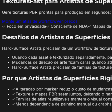
TexturesFast para
Artistas de Super
Gere texturas PBR prontas para produção em segundos: d
Monte um atlas de workflow
Ver precos
✓
Foco em privacidade
✓
Consciente de NDA
✓
Mapas de 
Desafios de Artistas de Superfícies
Hard-Surface Artists precisam de um workflow de textures
Quando cada asset e texturizado separadamente, pain
Mudancas de direcao de arte ficam caras quando at
Hard-Surface Artists precisam de familias de textur
Por que Artistas de Superfícies Rí
✓
A iteracao por marker reduz o custo de mudancas d
✓
Texture e mapas PBR saem juntos, deixando o han
✓
Familias de atlas reutilizaveis mantem o visual cons
✓
Menos dependencia de painting manual ou graphs 