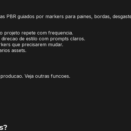
uras PBR guiados por markers para paines, bordas, desgas
 o projeto repete com frequencia.
 direcao de estilo com prompts claros.
rkers que precisarem mudar.
rios assets.
producao. Veja outras funcoes.
s?