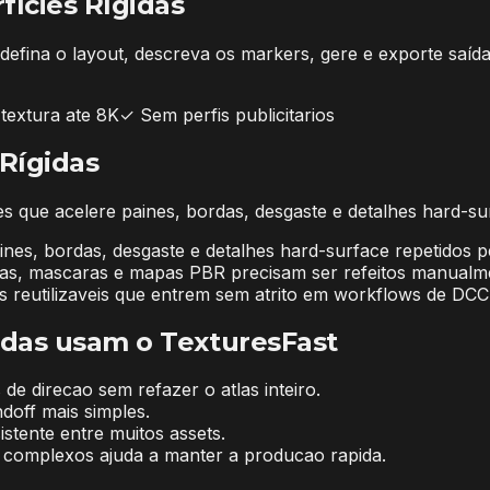
fícies Rígidas
efina o layout, descreva os markers, gere e exporte saíd
textura ate 8K
✓
Sem perfis publicitarios
 Rígidas
 que acelere paines, bordas, desgaste e detalhes hard-sur
es, bordas, desgaste e detalhes hard-surface repetidos pe
las, mascaras e mapas PBR precisam ser refeitos manualm
es reutilizaveis que entrem sem atrito em workflows de DCC
gidas usam o TexturesFast
e direcao sem refazer o atlas inteiro.
doff mais simples.
istente entre muitos assets.
complexos ajuda a manter a producao rapida.