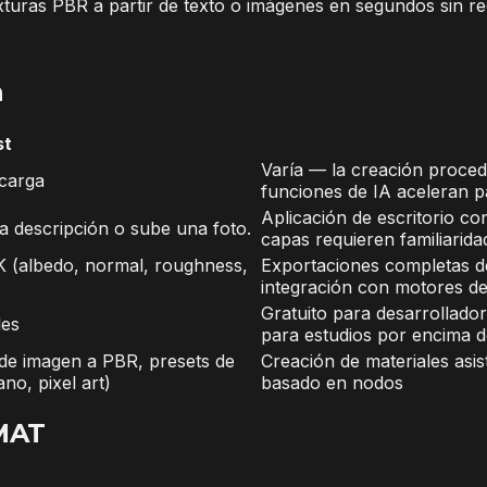
uras PBR a partir de texto o imágenes en segundos sin requ
n
st
Varía — la creación proced
carga
funciones de IA aceleran pa
Aplicación de escritorio co
a descripción o sube una foto.
capas requieren familiarida
 (albedo, normal, roughness,
Exportaciones completas d
integración con motores de
Gratuito para desarrollado
les
para estudios por encima 
 de imagen a PBR, presets de
Creación de materiales asi
ano, pixel art)
basado en nodos
aMAT