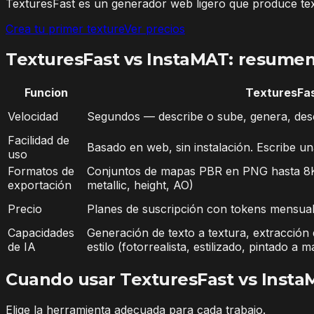
TexturesFast es un generador web ligero que produce text
Crea tu primer texture
Ver precios
TexturesFast vs InstaMAT: resume
Funcion
TexturesFa
Velocidad
Segundos — describe o sube, genera, des
Facilidad de
Basado en web, sin instalación. Escribe un
uso
Formatos de
Conjuntos de mapas PBR en PNG hasta 8K
exportación
metallic, height, AO)
Precio
Planes de suscripción con tokens mensua
Capacidades
Generación de texto a textura, extracción
de IA
estilo (fotorrealista, estilizado, pintado a m
Cuando usar TexturesFast vs Inst
Elige la herramienta adecuada para cada trabajo.