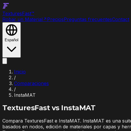
Textures
Fast
™
Robar un Material
↗
Precios
Preguntas frecuentes
Contact
Español
Inicio
/
Comparaciones
/
InstaMAT
TexturesFast vs
InstaMAT
Compara TexturesFast e InstaMAT. InstaMAT es una suite
basados en nodos, edición de materiales por capas y herr