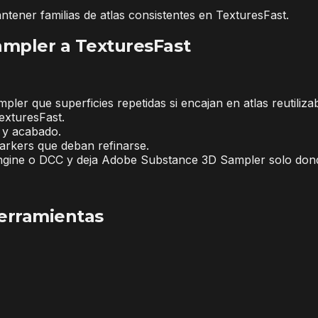
ntener familias de atlas consistentes en TexturesFast.
mpler a TexturesFast
r que superficies repetidas si encajan en atlas reutilizab
exturesFast.
 y acabado.
markers que deban refinarse.
 engine o DCC y deja Adobe Substance 3D Sampler solo dond
erramientas