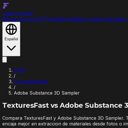
Textures
Fast
™
Robar un Material
↗
Precios
Preguntas frecuentes
Contact
Español
Inicio
/
Comparaciones
/
Adobe Substance 3D Sampler
TexturesFast vs
Adobe Substance 
Compara TexturesFast y Adobe Substance 3D Sampler. T
encaja mejor en extraccion de materiales desde fotos o i