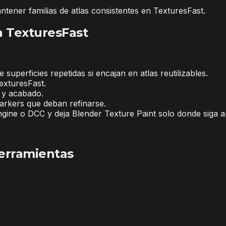
ntener familias de atlas consistentes en TexturesFast.
a TexturesFast
uperficies repetidas si encajan en atlas reutilizables.
exturesFast.
 y acabado.
markers que deban refinarse.
ngine o DCC y deja Blender Texture Paint solo donde siga a
erramientas