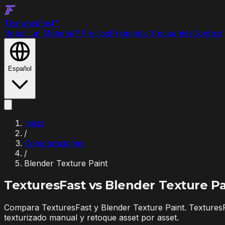
Textures
Fast
™
Robar un Material
↗
Precios
Preguntas frecuentes
Contact
Español
Inicio
/
Comparaciones
/
Blender Texture Paint
TexturesFast vs
Blender Texture Pa
Compara TexturesFast y Blender Texture Paint. TexturesF
texturizado manual y retoque asset por asset.