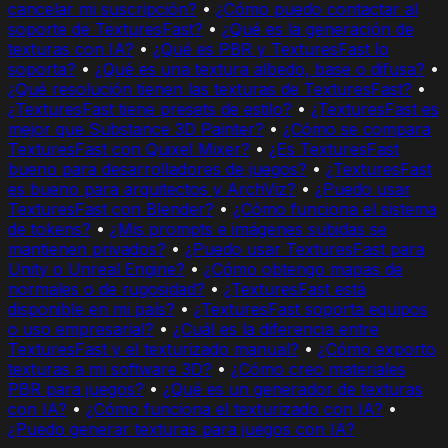
cancelar mi suscripción?
•
¿Cómo puedo contactar al
soporte de TexturesFast?
•
¿Qué es la generación de
texturas con IA?
•
¿Qué es PBR y TexturesFast lo
soporta?
•
¿Qué es una textura albedo, base o difusa?
•
¿Qué resolución tienen las texturas de TexturesFast?
•
¿TexturesFast tiene presets de estilo?
•
¿TexturesFast es
mejor que Substance 3D Painter?
•
¿Cómo se compara
TexturesFast con Quixel Mixer?
•
¿Es TexturesFast
bueno para desarrolladores de juegos?
•
¿TexturesFast
es bueno para arquitectos y ArchViz?
•
¿Puedo usar
TexturesFast con Blender?
•
¿Cómo funciona el sistema
de tokens?
•
¿Mis prompts e imágenes subidas se
mantienen privados?
•
¿Puedo usar TexturesFast para
Unity o Unreal Engine?
•
¿Cómo obtengo mapas de
normales o de rugosidad?
•
¿TexturesFast está
disponible en mi país?
•
¿TexturesFast soporta equipos
o uso empresarial?
•
¿Cuál es la diferencia entre
TexturesFast y el texturizado manual?
•
¿Cómo exporto
texturas a mi software 3D?
•
¿Cómo creo materiales
PBR para juegos?
•
¿Qué es un generador de texturas
con IA?
•
¿Cómo funciona el texturizado con IA?
•
¿Puedo generar texturas para juegos con IA?