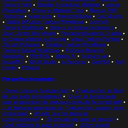
Texture Paint
•
Blender Procedural Materials
•
Adobe
Photoshop
•
Photo-to-Material Tools
•
Manual PBR
Texturing
•
Materialize
•
AwesomeBump
•
CrazyBump
•
Stable Diffusion Texture Workflows
•
ComfyUI
Texture Workflows
•
Generic AI Image Generators
•
Scan Library Workflows
•
Procedural Material Graphs
•
In-Engine Material Authoring
•
Maya Texture Painting
•
ZBrush Polypaint
•
Tileable Texture Workflows
•
Texture Baking Workflows
•
Polycam Material
Generator
•
WithPoly
•
Meshy AI
•
Scenario AI
•
InstaMAT
•
3D AI Studio
•
AITextured
•
GenPBR
•
Poly
Haven
•
Poliigon
Preguntas frecuentes
¿Cómo funciona TexturesFast?
•
¿TexturesFast es fácil
de usar para principiantes?
•
¿Quién se beneficia de
usar el generador de texturas con IA de TexturesFast?
•
¿Las texturas generadas por TexturesFast pueden tener
problemas?
•
¿Puedo usar las texturas
comercialmente?
•
¿El proceso de pago es seguro?
•
¿Qué métodos de pago aceptan?
•
¿Cómo puedo