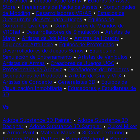
de Blender
•
Creadores de UEFN
•
Editores de Asset
Store
•
Freelancers de Packs de Assets
•
Comunidades
de Modding
•
Desarrolladores VR/AR
•
Estudios de
Outsourcing de Arte para Juegos
•
Equipos de
Contenido Live Ops
•
Constructores de Mundos de
VRChat
•
Desarrolladores de Simulación
•
Artistas de
Maya
•
Artistas de 3ds Max
•
Artistas de Houdini
•
Equipos de Arte Indie
•
Equipos de Prototipado
•
Desarrolladores de Juegos Serios
•
Equipos de
Simulación de Entrenamiento
•
Artistas de Vehículos
•
Artistas de Armas
•
Creadores de Juegos UGC
•
Profesionales de Archviz
•
Diseñadores de Interiores
•
Diseñadores de Producto
•
Artistas de Cine y VFX
•
Artistas de Concepto
•
Generalistas 3D
•
Equipos de
Visualización Inmobiliaria
•
Educadores y Estudiantes de
3D
Vs
Adobe Substance 3D Painter
•
Adobe Substance 3D
Designer
•
Adobe Substance 3D Sampler
•
Quixel Mixer
•
ArmorPaint
•
Material Maker
•
3DCoat Texturing
•
Foundry Mari
•
PixPlant
•
Bitmap2Material
•
Blender