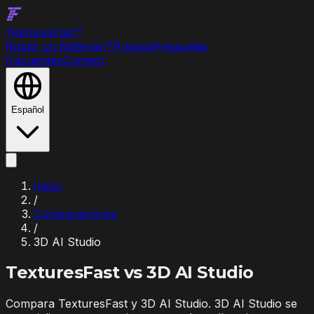
Textures
Fast
™
Robar un Material
↗
Precios
Preguntas
frecuentes
Contact
Español
Inicio
/
Comparaciones
/
3D AI Studio
TexturesFast vs
3D AI Studio
Compara TexturesFast y 3D AI Studio. 3D AI Studio se