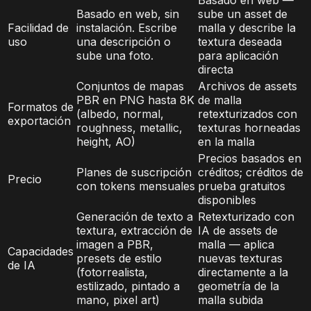
Basado en web, sin
sube un asset de
Facilidad de
instalación. Escribe
malla y describe la
uso
una descripción o
textura deseada
sube una foto.
para aplicación
directa
Conjuntos de mapas
Archivos de assets
PBR en PNG hasta 8K
de malla
Formatos de
(albedo, normal,
retexturizados con
exportación
roughness, metallic,
texturas horneadas
height, AO)
en la malla
Precios basados en
Planes de suscripción
créditos; créditos de
Precio
con tokens mensuales
prueba gratuitos
disponibles
Generación de texto a
Retexturizado con
textura, extracción de
IA de assets de
imagen a PBR,
malla — aplica
Capacidades
presets de estilo
nuevas texturas
de IA
(fotorrealista,
directamente a la
estilizado, pintado a
geometría de la
mano, pixel art)
malla subida