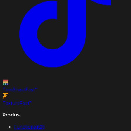
TrimSheet
Fast
™
Texture
Fast
™
Produs
Funcționalități