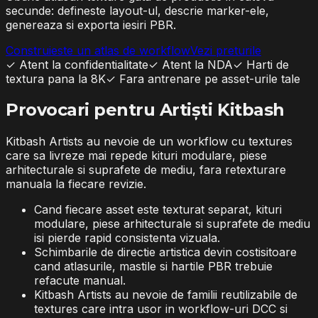
secunde: defineste layout-ul, descrie marker-ele,
genereaza si exporta iesiri PBR.
Construieste un atlas de workflow
Vezi preturile
✓
Atent la confidentialitate
✓
Atent la NDA
✓
Harti de
textura pana la 8K
✓
Fara antrenare pe asset-urile tale
Provocari pentru Artiști Kitbash
Kitbash Artists au nevoie de un workflow cu textures
care sa livreze mai repede kituri modulare, piese
arhitecturale si suprafete de mediu, fara retexturare
manuala la fiecare revizie.
Cand fiecare asset este texturat separat, kituri
modulare, piese arhitecturale si suprafete de mediu
isi pierde rapid consistenta vizuala.
Schimbarile de directie artistica devin costisitoare
cand atlasurile, mastile si hartile PBR trebuie
refacute manual.
Kitbash Artists au nevoie de familii reutilizabile de
textures care intra usor in workflow-uri DCC si