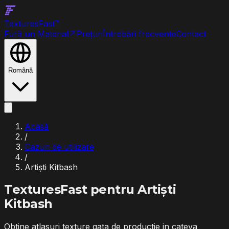
Textures
Fast
™
Fură un Material
↗
Prețuri
Întrebări frecvente
Contact
Română
Acasă
/
Cazuri de utilizare
/
Artiști Kitbash
TexturesFast pentru
Artiști
Kitbash
Obtine atlasuri texture gata de productie in cateva