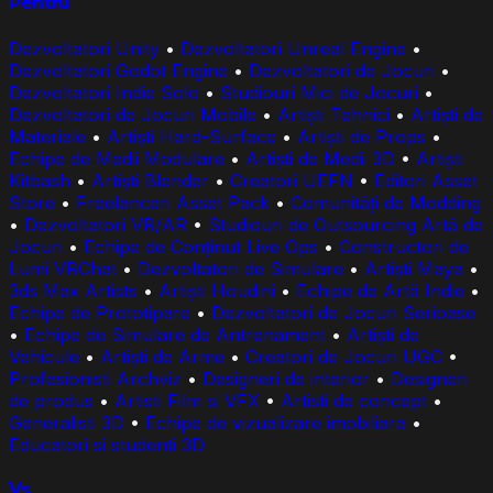
Pentru
Dezvoltatori Unity
•
Dezvoltatori Unreal Engine
•
Dezvoltatori Godot Engine
•
Dezvoltatori de Jocuri
•
Dezvoltatori Indie Solo
•
Studiouri Mici de Jocuri
•
Dezvoltatori de Jocuri Mobile
•
Artiști Tehnici
•
Artiști de
Materiale
•
Artiști Hard-Surface
•
Artiști de Props
•
Echipe de Medii Modulare
•
Artiști de Medii 3D
•
Artiști
Kitbash
•
Artiști Blender
•
Creatori UEFN
•
Editori Asset
Store
•
Freelanceri Asset Pack
•
Comunități de Modding
•
Dezvoltatori VR/AR
•
Studiouri de Outsourcing Artă de
Jocuri
•
Echipe de Conținut Live Ops
•
Constructori de
Lumi VRChat
•
Dezvoltatori de Simulare
•
Artiști Maya
•
3ds Max Artists
•
Artiști Houdini
•
Echipe de Artă Indie
•
Echipe de Prototipare
•
Dezvoltatori de Jocuri Serioase
•
Echipe de Simulare de Antrenament
•
Artiști de
Vehicule
•
Artiști de Arme
•
Creatori de Jocuri UGC
•
Profesionisti Archviz
•
Designeri de interior
•
Designeri
de produs
•
Artisti Film si VFX
•
Artisti de concept
•
Generalisti 3D
•
Echipe de vizualizare imobiliara
•
Educatori si studenti 3D
Vs