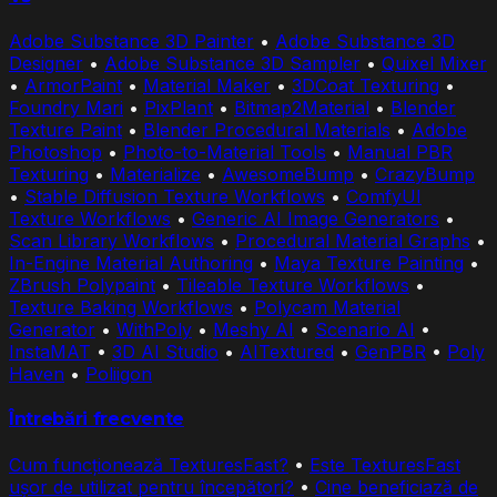
Adobe Substance 3D Painter
•
Adobe Substance 3D
Designer
•
Adobe Substance 3D Sampler
•
Quixel Mixer
•
ArmorPaint
•
Material Maker
•
3DCoat Texturing
•
Foundry Mari
•
PixPlant
•
Bitmap2Material
•
Blender
Texture Paint
•
Blender Procedural Materials
•
Adobe
Photoshop
•
Photo-to-Material Tools
•
Manual PBR
Texturing
•
Materialize
•
AwesomeBump
•
CrazyBump
•
Stable Diffusion Texture Workflows
•
ComfyUI
Texture Workflows
•
Generic AI Image Generators
•
Scan Library Workflows
•
Procedural Material Graphs
•
In-Engine Material Authoring
•
Maya Texture Painting
•
ZBrush Polypaint
•
Tileable Texture Workflows
•
Texture Baking Workflows
•
Polycam Material
Generator
•
WithPoly
•
Meshy AI
•
Scenario AI
•
InstaMAT
•
3D AI Studio
•
AITextured
•
GenPBR
•
Poly
Haven
•
Poliigon
Întrebări frecvente
Cum funcționează TexturesFast?
•
Este TexturesFast
ușor de utilizat pentru începători?
•
Cine beneficiază de