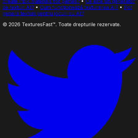
create PBR materials for games?
•
Ce este un generator
de texturi AI?
•
Cum funcționează texturarea AI?
•
Pot
genera texturi pentru jocuri cu AI?
© 2026 TexturesFast™. Toate drepturile rezervate.