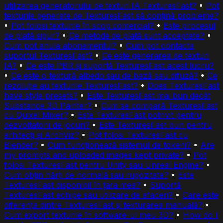
utilizarea generatorului de texturi IA TexturesFast?
•
Pot
texturile generate de TexturesFast să conțină probleme?
•
Pot folosi texturile în scop comercial?
•
Este procesul
de plată sigur?
•
Ce metode de plată sunt acceptate?
•
Cum pot anula abonamentul?
•
Cum pot contacta
suportul TexturesFast?
•
Ce este generarea de texturi
IA?
•
Ce este PBR și suportă TexturesFast acest lucru?
•
Ce este o textură albedo sau de bază sau difuză?
•
Ce
rezoluție au texturile TexturesFast?
•
Does TexturesFast
have style presets?
•
Este TexturesFast mai bun decât
Substance 3D Painter?
•
Cum se compară TexturesFast
cu Quixel Mixer?
•
Este TexturesFast potrivit pentru
dezvoltatorii de jocuri?
•
Este TexturesFast bun pentru
arhitecți și ArchViz?
•
Pot folosi TexturesFast cu
Blender?
•
Cum funcționează sistemul de tokeni?
•
Are
my prompts and uploaded images kept private?
•
Pot
folosi TexturesFast pentru Unity sau Unreal Engine?
•
Cum obțin hărți de normală sau rugozitate?
•
Este
TexturesFast disponibil în țara mea?
•
Suportă
TexturesFast echipe sau utilizare de afaceri?
•
Care este
diferența dintre TexturesFast și texturarea manuală?
•
Cum export texturile în software-ul meu 3D?
•
How do I