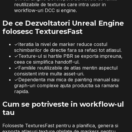
reutilizabile de textures care intra usor in
workflow-uri DCC si engine.
De ce Dezvoltatori Unreal Engine
folosesc TexturesFast
✓
Iteratia la nivel de marker reduce costul
schimbarilor de directie fara sa refaci tot atlasul.
✓
Texture-ul si hartile PBR se exporta impreuna,
ceea ce simplifica handoff-ul.
✓
Familiile reutilizabile de atlas mentin aspectul
consistent intre multe asset-uri.
✓
Dependenta mai mica de painting manual sau
graph-uri complexe ajuta productia sa ramana
rapida.
Cum se potriveste in workflow-ul
tau
Foloseste TexturesFast pentru a planifica, genera si
exporta atlasuri texture ghidate de markers pentru