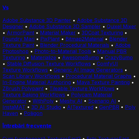
Vs
Adobe Substance 3D Painter
•
Adobe Substance 3D
Designer
•
Adobe Substance 3D Sampler
•
Quixel Mixer
•
ArmorPaint
•
Material Maker
•
3DCoat Texturing
•
Foundry Mari
•
PixPlant
•
Bitmap2Material
•
Blender
Texture Paint
•
Blender Procedural Materials
•
Adobe
Photoshop
•
Photo-to-Material Tools
•
Manual PBR
Texturing
•
Materialize
•
AwesomeBump
•
CrazyBump
•
Stable Diffusion Texture Workflows
•
ComfyUI
Texture Workflows
•
Generic AI Image Generators
•
Scan Library Workflows
•
Procedural Material Graphs
•
In-Engine Material Authoring
•
Maya Texture Painting
•
ZBrush Polypaint
•
Tileable Texture Workflows
•
Texture Baking Workflows
•
Polycam Material
Generator
•
WithPoly
•
Meshy AI
•
Scenario AI
•
InstaMAT
•
3D AI Studio
•
AITextured
•
GenPBR
•
Poly
Haven
•
Poliigon
Întrebări frecvente
Cum funcționează TexturesFast?
•
Este TexturesFast