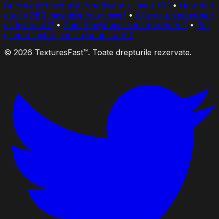
Cum export texturile în software-ul meu 3D?
•
How do I
create PBR materials for games?
•
Ce este un generator
de texturi AI?
•
Cum funcționează texturarea AI?
•
Pot
genera texturi pentru jocuri cu AI?
© 2026 TexturesFast™. Toate drepturile rezervate.