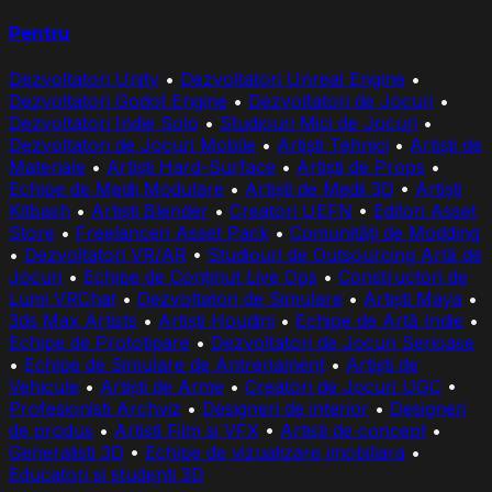
Pentru
Dezvoltatori Unity
•
Dezvoltatori Unreal Engine
•
Dezvoltatori Godot Engine
•
Dezvoltatori de Jocuri
•
Dezvoltatori Indie Solo
•
Studiouri Mici de Jocuri
•
Dezvoltatori de Jocuri Mobile
•
Artiști Tehnici
•
Artiști de
Materiale
•
Artiști Hard-Surface
•
Artiști de Props
•
Echipe de Medii Modulare
•
Artiști de Medii 3D
•
Artiști
Kitbash
•
Artiști Blender
•
Creatori UEFN
•
Editori Asset
Store
•
Freelanceri Asset Pack
•
Comunități de Modding
•
Dezvoltatori VR/AR
•
Studiouri de Outsourcing Artă de
Jocuri
•
Echipe de Conținut Live Ops
•
Constructori de
Lumi VRChat
•
Dezvoltatori de Simulare
•
Artiști Maya
•
3ds Max Artists
•
Artiști Houdini
•
Echipe de Artă Indie
•
Echipe de Prototipare
•
Dezvoltatori de Jocuri Serioase
•
Echipe de Simulare de Antrenament
•
Artiști de
Vehicule
•
Artiști de Arme
•
Creatori de Jocuri UGC
•
Profesionisti Archviz
•
Designeri de interior
•
Designeri
de produs
•
Artisti Film si VFX
•
Artisti de concept
•
Generalisti 3D
•
Echipe de vizualizare imobiliara
•
Educatori si studenti 3D