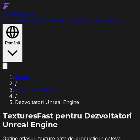
Textures
Fast
™
Fură un Material
↗
Prețuri
Întrebări frecvente
Contact
Română
Acasă
/
Cazuri de utilizare
/
Dezvoltatori Unreal Engine
TexturesFast pentru
Dezvoltatori
Unreal Engine
Obtine atlasuri texture gata de productie in cateva