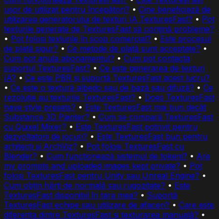
ușor de utilizat pentru începători?
•
Cine beneficiază de
utilizarea generatorului de texturi IA TexturesFast?
•
Pot
texturile generate de TexturesFast să conțină probleme?
•
Pot folosi texturile în scop comercial?
•
Este procesul
de plată sigur?
•
Ce metode de plată sunt acceptate?
•
Cum pot anula abonamentul?
•
Cum pot contacta
suportul TexturesFast?
•
Ce este generarea de texturi
IA?
•
Ce este PBR și suportă TexturesFast acest lucru?
•
Ce este o textură albedo sau de bază sau difuză?
•
Ce
rezoluție au texturile TexturesFast?
•
Does TexturesFast
have style presets?
•
Este TexturesFast mai bun decât
Substance 3D Painter?
•
Cum se compară TexturesFast
cu Quixel Mixer?
•
Este TexturesFast potrivit pentru
dezvoltatorii de jocuri?
•
Este TexturesFast bun pentru
arhitecți și ArchViz?
•
Pot folosi TexturesFast cu
Blender?
•
Cum funcționează sistemul de tokeni?
•
Are
my prompts and uploaded images kept private?
•
Pot
folosi TexturesFast pentru Unity sau Unreal Engine?
•
Cum obțin hărți de normală sau rugozitate?
•
Este
TexturesFast disponibil în țara mea?
•
Suportă
TexturesFast echipe sau utilizare de afaceri?
•
Care este
diferența dintre TexturesFast și texturarea manuală?
•