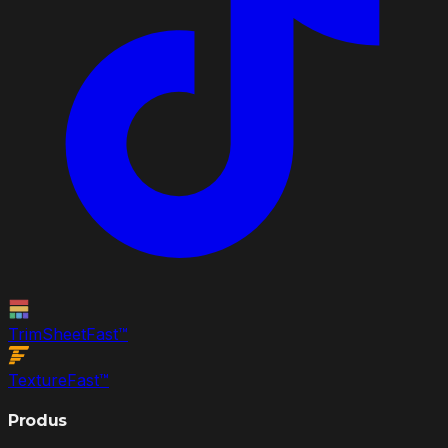
TrimSheet
Fast
™
Texture
Fast
™
Produs