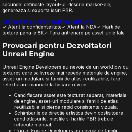
secunde: defineste layout-ul, descrie marker-ele,
genereaza si exporta iesiri PBR.
Creeaza primul tau texture
Vezi planurile
✓
Atent la confidentialitate
✓
Atent la NDA
✓
Harti de
textura pana la 8K
✓
Fara antrenare pe asset-urile tale
Provocari pentru Dezvoltatori
Unreal Engine
Unreal Engine Developers au nevoie de un workflow cu
textures care sa livreze mai repede materiale de engine,
asset-uri modulare si familii de atlas reutilizabile, fara
retexturare manuala la fiecare revizie.
Cand fiecare asset este texturat separat, materiale
de engine, asset-uri modulare si familii de atlas
reutilizabile isi pierde rapid consistenta vizuala.
Schimbarile de directie artistica devin costisitoare
cand atlasurile, mastile si hartile PBR trebuie
refacute manual.
Unreal Engine Developers au nevoie de familii