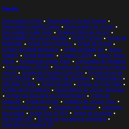
Pentru
Dezvoltatori Unity
•
Dezvoltatori Unreal Engine
•
Dezvoltatori Godot Engine
•
Dezvoltatori de Jocuri
•
Dezvoltatori Indie Solo
•
Studiouri Mici de Jocuri
•
Dezvoltatori de Jocuri Mobile
•
Artiști Tehnici
•
Artiști de
Materiale
•
Artiști Hard-Surface
•
Artiști de Props
•
Echipe de Medii Modulare
•
Artiști de Medii 3D
•
Artiști
Kitbash
•
Artiști Blender
•
Creatori UEFN
•
Editori Asset
Store
•
Freelanceri Asset Pack
•
Comunități de Modding
•
Dezvoltatori VR/AR
•
Studiouri de Outsourcing Artă de
Jocuri
•
Echipe de Conținut Live Ops
•
Constructori de
Lumi VRChat
•
Dezvoltatori de Simulare
•
Artiști Maya
•
3ds Max Artists
•
Artiști Houdini
•
Echipe de Artă Indie
•
Echipe de Prototipare
•
Dezvoltatori de Jocuri Serioase
•
Echipe de Simulare de Antrenament
•
Artiști de
Vehicule
•
Artiști de Arme
•
Creatori de Jocuri UGC
•
Profesionisti Archviz
•
Designeri de interior
•
Designeri
de produs
•
Artisti Film si VFX
•
Artisti de concept
•
Generalisti 3D
•
Echipe de vizualizare imobiliara
•
Educatori si studenti 3D