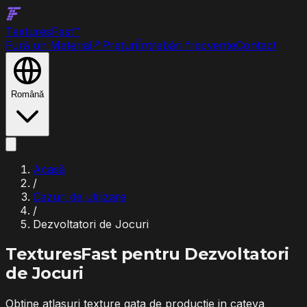
Textures
Fast
™
Fură un Material
↗
Prețuri
Întrebări frecvente
Contact
Română
Acasă
/
Cazuri de utilizare
/
Dezvoltatori de Jocuri
TexturesFast pentru
Dezvoltatori
de Jocuri
Obtine atlasuri texture gata de productie in cateva