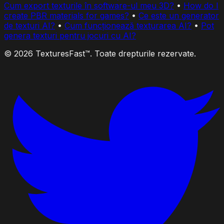
Cum export texturile în software-ul meu 3D?
•
How do I
create PBR materials for games?
•
Ce este un generator
de texturi AI?
•
Cum funcționează texturarea AI?
•
Pot
genera texturi pentru jocuri cu AI?
© 2026 TexturesFast™. Toate drepturile rezervate.