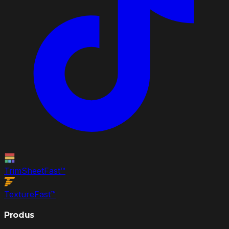
TrimSheet
Fast
™
Texture
Fast
™
Produs