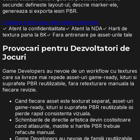
secunde: defineste layout-ul, descrie marker-ele,
genereaza si exporta iesiri PBR.
Creeaza primul tau texture
Vezi planurile
✓
Atent la confidentialitate
✓
Atent la NDA
✓
Harti de
textura pana la 8K
✓
Fara antrenare pe asset-urile tale
Provocari pentru Dezvoltatori de
Jocuri
Game Developers au nevoie de un workflow cu textures
care sa livreze mai repede asset-uri game-ready, kituri si
suprafete PBR reutilizabile, fara retexturare manuala la
fiecare revizie.
Cand fiecare asset este texturat separat, asset-uri
game-ready, kituri si suprafete PBR reutilizabile isi
pierde rapid consistenta vizuala.
Schimbarile de directie artistica devin costisitoare
cand atlasurile, mastile si hartile PBR trebuie
refacute manual.
Game Developers au nevoie de familii reutilizabile