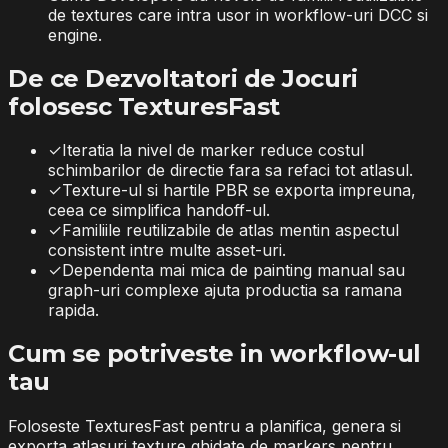
de textures care intra usor in workflow-uri DCC si
engine.
De ce Dezvoltatori de Jocuri
folosesc TexturesFast
✓
Iteratia la nivel de marker reduce costul
schimbarilor de directie fara sa refaci tot atlasul.
✓
Texture-ul si hartile PBR se exporta impreuna,
ceea ce simplifica handoff-ul.
✓
Familiile reutilizabile de atlas mentin aspectul
consistent intre multe asset-uri.
✓
Dependenta mai mica de painting manual sau
graph-uri complexe ajuta productia sa ramana
rapida.
Cum se potriveste in workflow-ul
tau
Foloseste TexturesFast pentru a planifica, genera si
exporta atlasuri texture ghidate de markers pentru