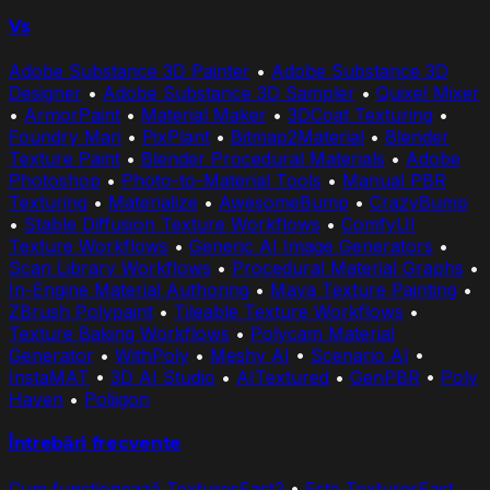
Vs
Adobe Substance 3D Painter
•
Adobe Substance 3D
Designer
•
Adobe Substance 3D Sampler
•
Quixel Mixer
•
ArmorPaint
•
Material Maker
•
3DCoat Texturing
•
Foundry Mari
•
PixPlant
•
Bitmap2Material
•
Blender
Texture Paint
•
Blender Procedural Materials
•
Adobe
Photoshop
•
Photo-to-Material Tools
•
Manual PBR
Texturing
•
Materialize
•
AwesomeBump
•
CrazyBump
•
Stable Diffusion Texture Workflows
•
ComfyUI
Texture Workflows
•
Generic AI Image Generators
•
Scan Library Workflows
•
Procedural Material Graphs
•
In-Engine Material Authoring
•
Maya Texture Painting
•
ZBrush Polypaint
•
Tileable Texture Workflows
•
Texture Baking Workflows
•
Polycam Material
Generator
•
WithPoly
•
Meshy AI
•
Scenario AI
•
InstaMAT
•
3D AI Studio
•
AITextured
•
GenPBR
•
Poly
Haven
•
Poliigon
Întrebări frecvente
Cum funcționează TexturesFast?
•
Este TexturesFast