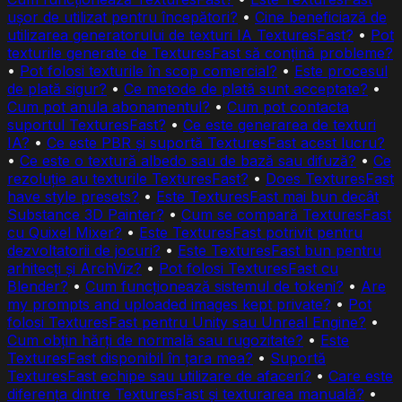
ușor de utilizat pentru începători?
•
Cine beneficiază de
utilizarea generatorului de texturi IA TexturesFast?
•
Pot
texturile generate de TexturesFast să conțină probleme?
•
Pot folosi texturile în scop comercial?
•
Este procesul
de plată sigur?
•
Ce metode de plată sunt acceptate?
•
Cum pot anula abonamentul?
•
Cum pot contacta
suportul TexturesFast?
•
Ce este generarea de texturi
IA?
•
Ce este PBR și suportă TexturesFast acest lucru?
•
Ce este o textură albedo sau de bază sau difuză?
•
Ce
rezoluție au texturile TexturesFast?
•
Does TexturesFast
have style presets?
•
Este TexturesFast mai bun decât
Substance 3D Painter?
•
Cum se compară TexturesFast
cu Quixel Mixer?
•
Este TexturesFast potrivit pentru
dezvoltatorii de jocuri?
•
Este TexturesFast bun pentru
arhitecți și ArchViz?
•
Pot folosi TexturesFast cu
Blender?
•
Cum funcționează sistemul de tokeni?
•
Are
my prompts and uploaded images kept private?
•
Pot
folosi TexturesFast pentru Unity sau Unreal Engine?
•
Cum obțin hărți de normală sau rugozitate?
•
Este
TexturesFast disponibil în țara mea?
•
Suportă
TexturesFast echipe sau utilizare de afaceri?
•
Care este
diferența dintre TexturesFast și texturarea manuală?
•