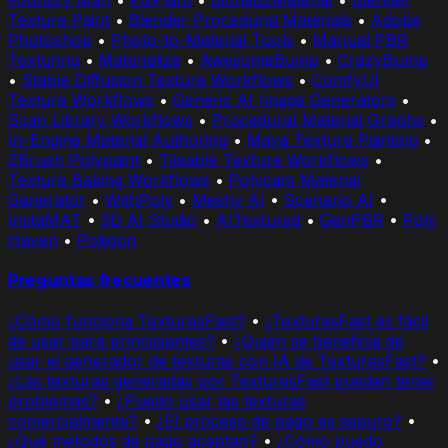
Texture Paint
•
Blender Procedural Materials
•
Adobe
Photoshop
•
Photo-to-Material Tools
•
Manual PBR
Texturing
•
Materialize
•
AwesomeBump
•
CrazyBump
•
Stable Diffusion Texture Workflows
•
ComfyUI
Texture Workflows
•
Generic AI Image Generators
•
Scan Library Workflows
•
Procedural Material Graphs
•
In-Engine Material Authoring
•
Maya Texture Painting
•
ZBrush Polypaint
•
Tileable Texture Workflows
•
Texture Baking Workflows
•
Polycam Material
Generator
•
WithPoly
•
Meshy AI
•
Scenario AI
•
InstaMAT
•
3D AI Studio
•
AITextured
•
GenPBR
•
Poly
Haven
•
Poliigon
Preguntas frecuentes
¿Cómo funciona TexturesFast?
•
¿TexturesFast es fácil
de usar para principiantes?
•
¿Quién se beneficia de
usar el generador de texturas con IA de TexturesFast?
•
¿Las texturas generadas por TexturesFast pueden tener
problemas?
•
¿Puedo usar las texturas
comercialmente?
•
¿El proceso de pago es seguro?
•
¿Qué métodos de pago aceptan?
•
¿Cómo puedo