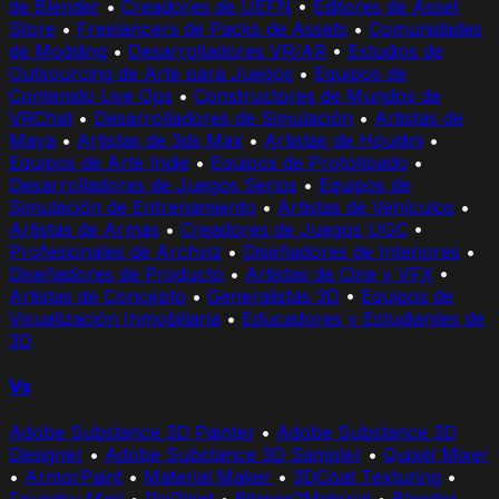
de Blender
•
Creadores de UEFN
•
Editores de Asset
Store
•
Freelancers de Packs de Assets
•
Comunidades
de Modding
•
Desarrolladores VR/AR
•
Estudios de
Outsourcing de Arte para Juegos
•
Equipos de
Contenido Live Ops
•
Constructores de Mundos de
VRChat
•
Desarrolladores de Simulación
•
Artistas de
Maya
•
Artistas de 3ds Max
•
Artistas de Houdini
•
Equipos de Arte Indie
•
Equipos de Prototipado
•
Desarrolladores de Juegos Serios
•
Equipos de
Simulación de Entrenamiento
•
Artistas de Vehículos
•
Artistas de Armas
•
Creadores de Juegos UGC
•
Profesionales de Archviz
•
Diseñadores de Interiores
•
Diseñadores de Producto
•
Artistas de Cine y VFX
•
Artistas de Concepto
•
Generalistas 3D
•
Equipos de
Visualización Inmobiliaria
•
Educadores y Estudiantes de
3D
Vs
Adobe Substance 3D Painter
•
Adobe Substance 3D
Designer
•
Adobe Substance 3D Sampler
•
Quixel Mixer
•
ArmorPaint
•
Material Maker
•
3DCoat Texturing
•
Foundry Mari
•
PixPlant
•
Bitmap2Material
•
Blender