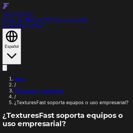
Textures
Fast
™
Robar un Material
↗
Precios
Preguntas
frecuentes
Contact
Español
Inicio
/
Preguntas frecuentes
/
¿TexturesFast soporta equipos o uso empresarial?
¿TexturesFast soporta equipos o
uso empresarial?