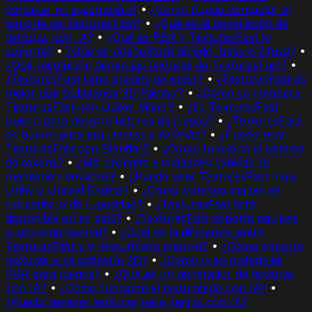
cancelar mi suscripción?
•
¿Cómo puedo contactar al
soporte de TexturesFast?
•
¿Qué es la generación de
texturas con IA?
•
¿Qué es PBR y TexturesFast lo
soporta?
•
¿Qué es una textura albedo, base o difusa?
•
¿Qué resolución tienen las texturas de TexturesFast?
•
¿TexturesFast tiene presets de estilo?
•
¿TexturesFast es
mejor que Substance 3D Painter?
•
¿Cómo se compara
TexturesFast con Quixel Mixer?
•
¿Es TexturesFast
bueno para desarrolladores de juegos?
•
¿TexturesFast
es bueno para arquitectos y ArchViz?
•
¿Puedo usar
TexturesFast con Blender?
•
¿Cómo funciona el sistema
de tokens?
•
¿Mis prompts e imágenes subidas se
mantienen privados?
•
¿Puedo usar TexturesFast para
Unity o Unreal Engine?
•
¿Cómo obtengo mapas de
normales o de rugosidad?
•
¿TexturesFast está
disponible en mi país?
•
¿TexturesFast soporta equipos
o uso empresarial?
•
¿Cuál es la diferencia entre
TexturesFast y el texturizado manual?
•
¿Cómo exporto
texturas a mi software 3D?
•
¿Cómo creo materiales
PBR para juegos?
•
¿Qué es un generador de texturas
con IA?
•
¿Cómo funciona el texturizado con IA?
•
¿Puedo generar texturas para juegos con IA?