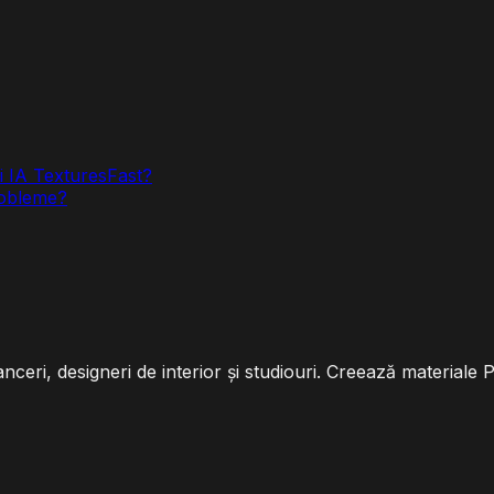
ri IA TexturesFast?
robleme?
nceri, designeri de interior și studiouri. Creează materiale 