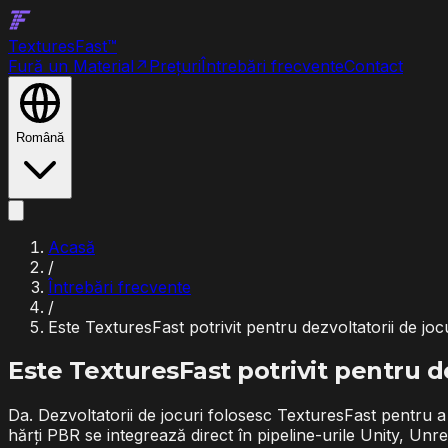
Textures
Fast
™
Fură un Material
↗
Prețuri
Întrebări frecvente
Contact
Română
Acasă
/
Întrebări frecvente
/
Este TexturesFast potrivit pentru dezvoltatorii de joc
Este TexturesFast potrivit pentru de
Da. Dezvoltatorii de jocuri folosesc TexturesFast pentru a 
hărți PBR se integrează direct în pipeline-urile Unity, Unr