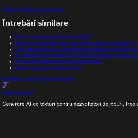
Toate întrebările frecvente
Întrebări similare
Cum funcționează TexturesFast?
Este TexturesFast ușor de utilizat pentru începători?
Cine beneficiază de utilizarea generatorului de textu
Pot texturile generate de TexturesFast să conțină p
Pot folosi texturile în scop comercial?
Este procesul de plată sigur?
Creează o textură
Vezi prețurile
Textures
Fast
™
Generare AI de texturi pentru dezvoltatori de jocuri, freela