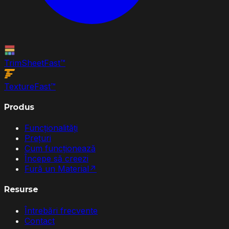
TrimSheet
Fast
™
Texture
Fast
™
Produs
Funcționalități
Prețuri
Cum funcționează
Începe să creezi
Fură un Material
↗
Resurse
Întrebări frecvente
Contact