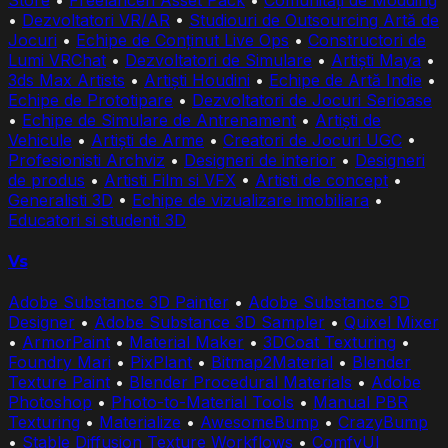
Store
•
Freelanceri Asset Pack
•
Comunități de Modding
•
Dezvoltatori VR/AR
•
Studiouri de Outsourcing Artă de
Jocuri
•
Echipe de Conținut Live Ops
•
Constructori de
Lumi VRChat
•
Dezvoltatori de Simulare
•
Artiști Maya
•
3ds Max Artists
•
Artiști Houdini
•
Echipe de Artă Indie
•
Echipe de Prototipare
•
Dezvoltatori de Jocuri Serioase
•
Echipe de Simulare de Antrenament
•
Artiști de
Vehicule
•
Artiști de Arme
•
Creatori de Jocuri UGC
•
Profesionisti Archviz
•
Designeri de interior
•
Designeri
de produs
•
Artisti Film si VFX
•
Artisti de concept
•
Generalisti 3D
•
Echipe de vizualizare imobiliara
•
Educatori si studenti 3D
Vs
Adobe Substance 3D Painter
•
Adobe Substance 3D
Designer
•
Adobe Substance 3D Sampler
•
Quixel Mixer
•
ArmorPaint
•
Material Maker
•
3DCoat Texturing
•
Foundry Mari
•
PixPlant
•
Bitmap2Material
•
Blender
Texture Paint
•
Blender Procedural Materials
•
Adobe
Photoshop
•
Photo-to-Material Tools
•
Manual PBR
Texturing
•
Materialize
•
AwesomeBump
•
CrazyBump
•
Stable Diffusion Texture Workflows
•
ComfyUI