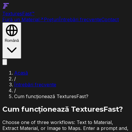
Textures
Fast
™
Fură un Material
↗
Prețuri
Întrebări frecvente
Contact
Română
Acasă
/
Întrebări frecvente
/
Cum funcționează TexturesFast?
Cum funcționează TexturesFast?
Choose one of three workflows: Text to Material,
Extract Material, or Image to Maps. Enter a prompt and,