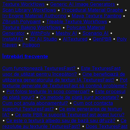
Texture Workflows
•
Generic AI Image Generators
•
Scan Library Workflows
•
Procedural Material Graphs
•
In-Engine Material Authoring
•
Maya Texture Painting
•
ZBrush Polypaint
•
Tileable Texture Workflows
•
Texture Baking Workflows
•
Polycam Material
Generator
•
WithPoly
•
Meshy AI
•
Scenario AI
•
InstaMAT
•
3D AI Studio
•
AITextured
•
GenPBR
•
Poly
Haven
•
Poliigon
Întrebări frecvente
Cum funcționează TexturesFast?
•
Este TexturesFast
ușor de utilizat pentru începători?
•
Cine beneficiază de
utilizarea generatorului de texturi IA TexturesFast?
•
Pot
texturile generate de TexturesFast să conțină probleme?
•
Pot folosi texturile în scop comercial?
•
Este procesul
de plată sigur?
•
Ce metode de plată sunt acceptate?
•
Cum pot anula abonamentul?
•
Cum pot contacta
suportul TexturesFast?
•
Ce este generarea de texturi
IA?
•
Ce este PBR și suportă TexturesFast acest lucru?
•
Ce este o textură albedo sau de bază sau difuză?
•
Ce
rezoluție au texturile TexturesFast?
•
Does TexturesFast