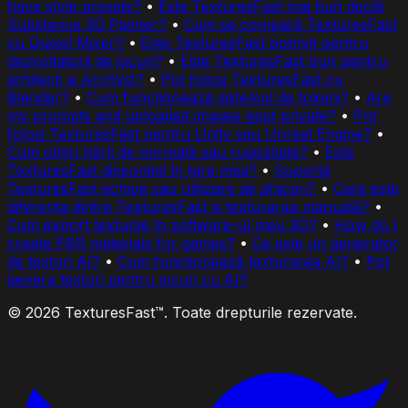
have style presets?
•
Este TexturesFast mai bun decât
Substance 3D Painter?
•
Cum se compară TexturesFast
cu Quixel Mixer?
•
Este TexturesFast potrivit pentru
dezvoltatorii de jocuri?
•
Este TexturesFast bun pentru
arhitecți și ArchViz?
•
Pot folosi TexturesFast cu
Blender?
•
Cum funcționează sistemul de tokeni?
•
Are
my prompts and uploaded images kept private?
•
Pot
folosi TexturesFast pentru Unity sau Unreal Engine?
•
Cum obțin hărți de normală sau rugozitate?
•
Este
TexturesFast disponibil în țara mea?
•
Suportă
TexturesFast echipe sau utilizare de afaceri?
•
Care este
diferența dintre TexturesFast și texturarea manuală?
•
Cum export texturile în software-ul meu 3D?
•
How do I
create PBR materials for games?
•
Ce este un generator
de texturi AI?
•
Cum funcționează texturarea AI?
•
Pot
genera texturi pentru jocuri cu AI?
© 2026 TexturesFast™. Toate drepturile rezervate.