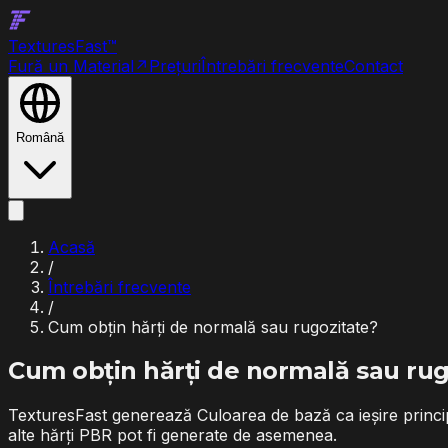
Textures
Fast
™
Fură un Material
↗
Prețuri
Întrebări frecvente
Contact
Română
Acasă
/
Întrebări frecvente
/
Cum obțin hărți de normală sau rugozitate?
Cum obțin hărți de normală sau rug
TexturesFast generează Culoarea de bază ca ieșire principal
alte hărți PBR pot fi generate de asemenea.