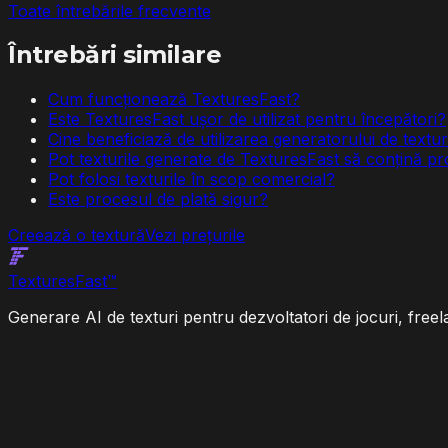
Toate întrebările frecvente
Întrebări similare
Cum funcționează TexturesFast?
Este TexturesFast ușor de utilizat pentru începători?
Cine beneficiază de utilizarea generatorului de textu
Pot texturile generate de TexturesFast să conțină p
Pot folosi texturile în scop comercial?
Este procesul de plată sigur?
Creează o textură
Vezi prețurile
Textures
Fast
™
Generare AI de texturi pentru dezvoltatori de jocuri, freela