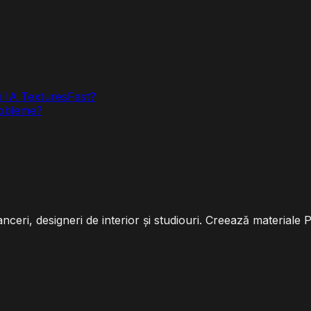
ri IA TexturesFast?
robleme?
nceri, designeri de interior și studiouri. Creează materiale 