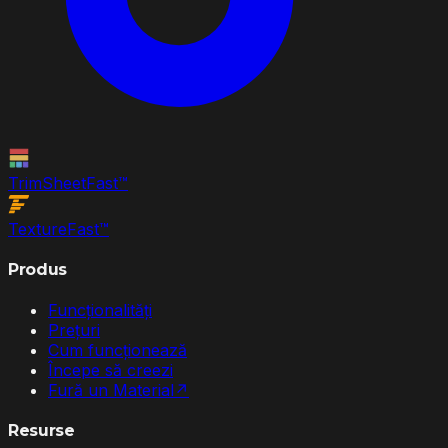
TrimSheet
Fast
™
Texture
Fast
™
Produs
Funcționalități
Prețuri
Cum funcționează
Începe să creezi
Fură un Material
↗
Resurse