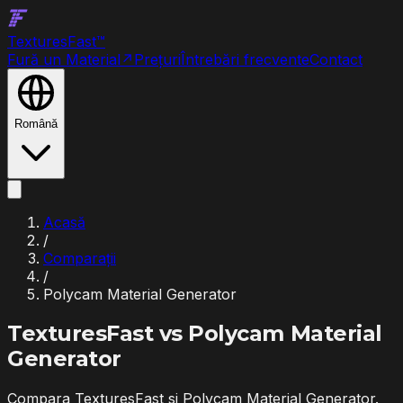
Textures
Fast
™
Fură un Material
↗
Prețuri
Întrebări frecvente
Contact
Română
Acasă
/
Comparații
/
Polycam Material Generator
TexturesFast vs
Polycam Material
Generator
Compara TexturesFast si Polycam Material Generator.