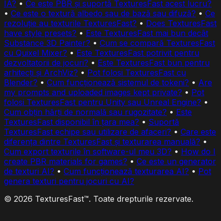
IA?
•
Ce este PBR și suportă TexturesFast acest lucru?
•
Ce este o textură albedo sau de bază sau difuză?
•
Ce
rezoluție au texturile TexturesFast?
•
Does TexturesFast
have style presets?
•
Este TexturesFast mai bun decât
Substance 3D Painter?
•
Cum se compară TexturesFast
cu Quixel Mixer?
•
Este TexturesFast potrivit pentru
dezvoltatorii de jocuri?
•
Este TexturesFast bun pentru
arhitecți și ArchViz?
•
Pot folosi TexturesFast cu
Blender?
•
Cum funcționează sistemul de tokeni?
•
Are
my prompts and uploaded images kept private?
•
Pot
folosi TexturesFast pentru Unity sau Unreal Engine?
•
Cum obțin hărți de normală sau rugozitate?
•
Este
TexturesFast disponibil în țara mea?
•
Suportă
TexturesFast echipe sau utilizare de afaceri?
•
Care este
diferența dintre TexturesFast și texturarea manuală?
•
Cum export texturile în software-ul meu 3D?
•
How do I
create PBR materials for games?
•
Ce este un generator
de texturi AI?
•
Cum funcționează texturarea AI?
•
Pot
genera texturi pentru jocuri cu AI?
© 2026 TexturesFast™. Toate drepturile rezervate.