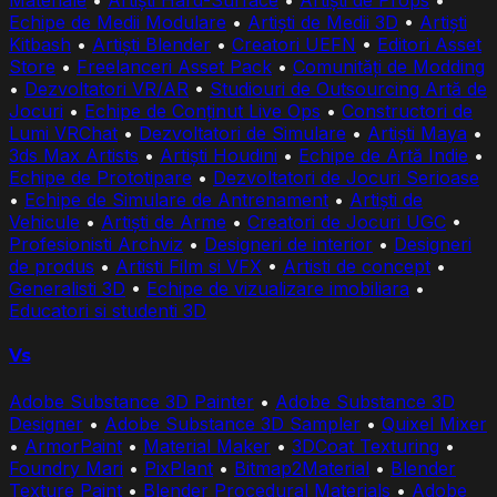
Materiale
•
Artiști Hard-Surface
•
Artiști de Props
•
Echipe de Medii Modulare
•
Artiști de Medii 3D
•
Artiști
Kitbash
•
Artiști Blender
•
Creatori UEFN
•
Editori Asset
Store
•
Freelanceri Asset Pack
•
Comunități de Modding
•
Dezvoltatori VR/AR
•
Studiouri de Outsourcing Artă de
Jocuri
•
Echipe de Conținut Live Ops
•
Constructori de
Lumi VRChat
•
Dezvoltatori de Simulare
•
Artiști Maya
•
3ds Max Artists
•
Artiști Houdini
•
Echipe de Artă Indie
•
Echipe de Prototipare
•
Dezvoltatori de Jocuri Serioase
•
Echipe de Simulare de Antrenament
•
Artiști de
Vehicule
•
Artiști de Arme
•
Creatori de Jocuri UGC
•
Profesionisti Archviz
•
Designeri de interior
•
Designeri
de produs
•
Artisti Film si VFX
•
Artisti de concept
•
Generalisti 3D
•
Echipe de vizualizare imobiliara
•
Educatori si studenti 3D
Vs
Adobe Substance 3D Painter
•
Adobe Substance 3D
Designer
•
Adobe Substance 3D Sampler
•
Quixel Mixer
•
ArmorPaint
•
Material Maker
•
3DCoat Texturing
•
Foundry Mari
•
PixPlant
•
Bitmap2Material
•
Blender
Texture Paint
•
Blender Procedural Materials
•
Adobe