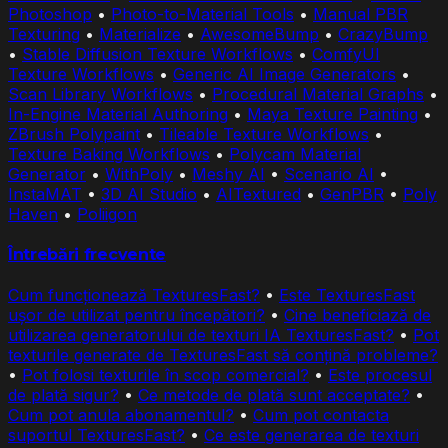
Photoshop
•
Photo-to-Material Tools
•
Manual PBR
Texturing
•
Materialize
•
AwesomeBump
•
CrazyBump
•
Stable Diffusion Texture Workflows
•
ComfyUI
Texture Workflows
•
Generic AI Image Generators
•
Scan Library Workflows
•
Procedural Material Graphs
•
In-Engine Material Authoring
•
Maya Texture Painting
•
ZBrush Polypaint
•
Tileable Texture Workflows
•
Texture Baking Workflows
•
Polycam Material
Generator
•
WithPoly
•
Meshy AI
•
Scenario AI
•
InstaMAT
•
3D AI Studio
•
AITextured
•
GenPBR
•
Poly
Haven
•
Poliigon
Întrebări frecvente
Cum funcționează TexturesFast?
•
Este TexturesFast
ușor de utilizat pentru începători?
•
Cine beneficiază de
utilizarea generatorului de texturi IA TexturesFast?
•
Pot
texturile generate de TexturesFast să conțină probleme?
•
Pot folosi texturile în scop comercial?
•
Este procesul
de plată sigur?
•
Ce metode de plată sunt acceptate?
•
Cum pot anula abonamentul?
•
Cum pot contacta
suportul TexturesFast?
•
Ce este generarea de texturi