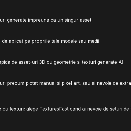
turi generate impreuna ca un singur asset
de aplicat pe propriile tale modele sau medii
ida de asset-uri 3D cu geometrie si texturi generate AI
eturi precum pictat manual si pixel art, sau ai nevoie de ext
 texturi; alege TexturesFast cand ai nevoie de seturi de tex