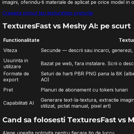
imagini, oferindu-ti materiale de aplicat pe orice model in 
Creeaza primul tau texture
Vezi preturile
TexturesFast vs Meshy AI: pe scurt
Functionalitate
Textu
Viteza
Secunde — descrii sau incarci, generezi,
Usurinta in
Bazat pe web, fara instalare. Scrii o desc
utilizare
Formate de
Seturi de harti PBR PNG pana la 8K (albe
export
AO)
Pret
Planuri de abonament cu tokeni lunari
Generare text-la-textura, extractie imagine
Capabilitati AI
stilizat, pictat manual, pixel art)
Cand sa folosesti TexturesFast vs 
Alege unealta potrivita pentru fiecare tip de lucru.