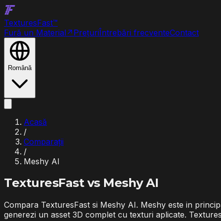
Textures
Fast
™
Fură un Material
↗
Prețuri
Întrebări frecvente
Contact
Română
Acasă
/
Comparații
/
Meshy AI
TexturesFast vs
Meshy AI
Compara TexturesFast si Meshy AI. Meshy este in principa
generezi un asset 3D complet cu texturi aplicate. Texture