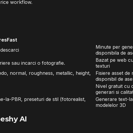
orice workflow.
resFast
Minute per gener
 descarci
disponibila de 
Bazat pe web cu 
riere sau incarci o fotografie.
texturi
do, normal, roughness, metallic, height,
Fisiere asset de
disponibil de a
Nivel gratuit cu 
generari si calit
-la-PBR, preseturi de stil (fotorealist,
Generare text-la
modelelor 3D
Meshy AI