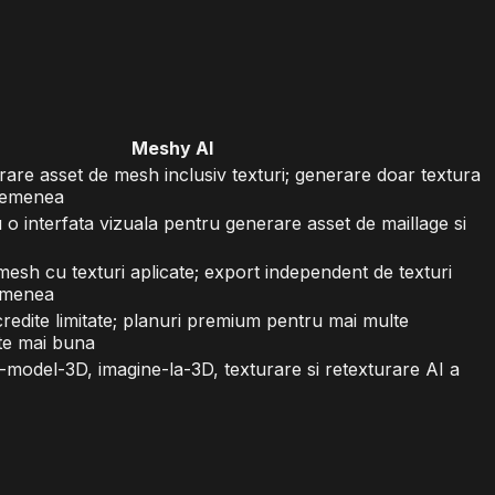
Meshy AI
are asset de mesh inclusiv texturi; generare doar textura
asemenea
o interfata vizuala pentru generare asset de maillage si
 mesh cu texturi aplicate; export independent de texturi
semenea
credite limitate; planuri premium pentru mai multe
ate mai buna
-model-3D, imagine-la-3D, texturare si retexturare AI a