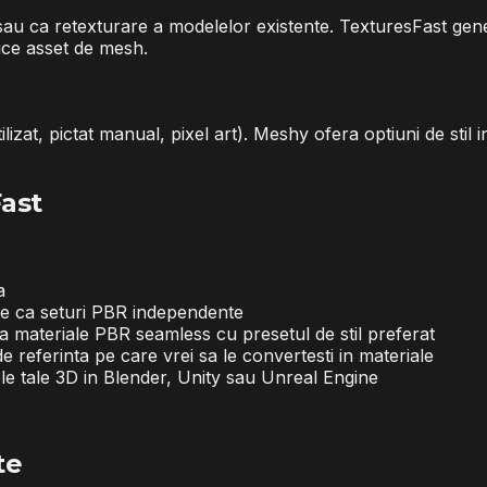
sau ca retexturare a modelelor existente. TexturesFast gen
ice asset de mesh.
stilizat, pictat manual, pixel art). Meshy ofera optiuni de sti
Fast
a
ate ca seturi PBR independente
a materiale PBR seamless cu presetul de stil preferat
 referinta pe care vrei sa le convertesti in materiale
ele tale 3D in Blender, Unity sau Unreal Engine
te