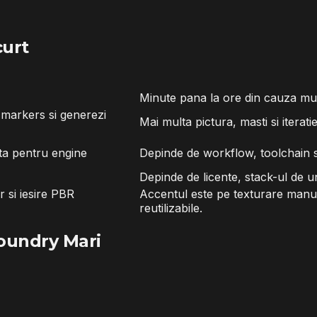
curt
Minute pana la ore din cauza mun
u markers si generezi
Mai multa pictura, masti si iterati
ta pentru engine
Depinde de workflow, toolchain s
Depinde de licente, stack-ul de un
 si iesire PBR
Accentul este pe texturare manua
reutilizabile.
Foundry Mari