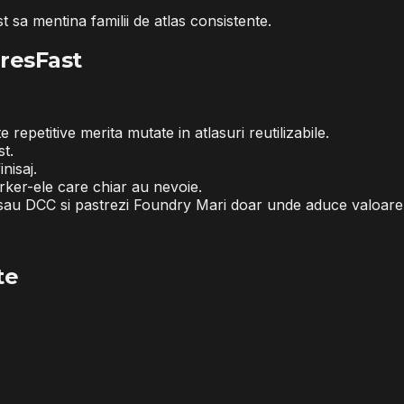
t sa mentina familii de atlas consistente.
uresFast
epetitive merita mutate in atlasuri reutilizabile.
t.
nisaj.
arker-ele care chiar au nevoie.
ne sau DCC si pastrezi Foundry Mari doar unde aduce valoare
te