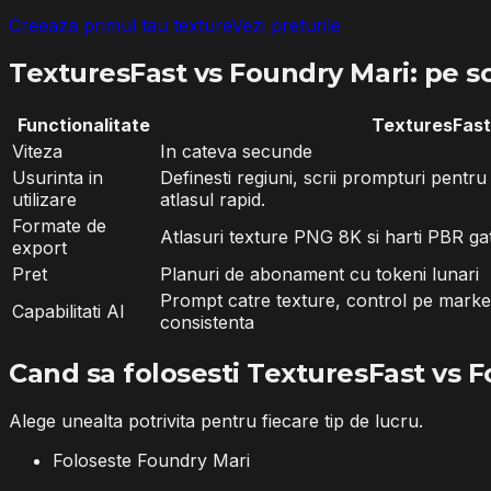
Creeaza primul tau texture
Vezi preturile
TexturesFast vs Foundry Mari: pe s
Functionalitate
TexturesFast
Viteza
In cateva secunde
Usurinta in
Definesti regiuni, scrii prompturi pentr
utilizare
atlasul rapid.
Formate de
Atlasuri texture PNG 8K si harti PBR ga
export
Pret
Planuri de abonament cu tokeni lunari
Prompt catre texture, control pe marker
Capabilitati AI
consistenta
Cand sa folosesti TexturesFast vs 
Alege unealta potrivita pentru fiecare tip de lucru.
Foloseste Foundry Mari