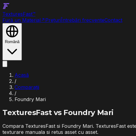
Textures
Fast
™
Fură un Material
↗
Prețuri
Întrebări frecvente
Contact
Română
Acasă
/
Comparații
/
Foundry Mari
TexturesFast vs
Foundry Mari
Compara TexturesFast si Foundry Mari. TexturesFast este c
texturare manuala si retus asset cu asset.