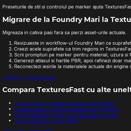
Preseturile de stil si controlul pe marker ajuta TexturesFas
Migrare de la Foundry Mari la Text
Migreaza in cativa pasi fara sa pierzi asset-urile actuale.
Revizuieste in workflow-ul Foundry Mari ce suprafete r
Creezi acele suprafete ca trim regions in TexturesFas
Scrii prompturi pe marker pentru material, uzura si fi
Generezi atlasul si hartile PBR, apoi rafinezi doar m
Reconectezi iesirile la materialele actuale din engi
Incepe cu TexturesFast
Compara TexturesFast cu alte unel
TexturesFast vs
Adobe Substance 3D Painter
TexturesFast vs
Adobe Substance 3D Designer
TexturesFast vs
Adobe Substance 3D Sampler
TexturesFast vs
Quixel Mixer
Vezi toate comparatiile